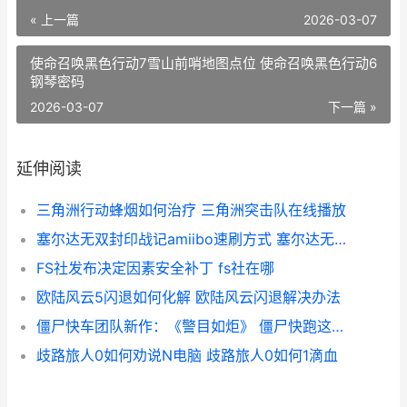
« 上一篇
2026-03-07
使命召唤黑色行动7雪山前哨地图点位 使命召唤黑色行动6
钢琴密码
2026-03-07
下一篇 »
延伸阅读
三角洲行动蜂烟如何治疗 三角洲突击队在线播放
塞尔达无双封印战记amiibo速刷方式 塞尔达无双封印战记私语挑战
FS社发布决定因素安全补丁 fs社在哪
欧陆风云5闪退如何化解 欧陆风云闪退解决办法
僵尸快车团队新作：《警目如炬》 僵尸快跑这一关怎么过
歧路旅人0如何劝说N电脑 歧路旅人0如何1滴血