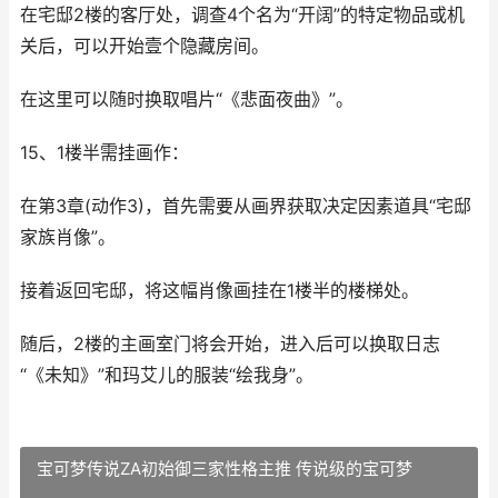
在宅邸2楼的客厅处，调查4个名为“开阔”的特定物品或机
关后，可以开始壹个隐藏房间。
在这里可以随时换取唱片“《悲面夜曲》”。
15、1楼半需挂画作：
在第3章(动作3)，首先需要从画界获取决定因素道具“宅邸
家族肖像”。
接着返回宅邸，将这幅肖像画挂在1楼半的楼梯处。
随后，2楼的主画室门将会开始，进入后可以换取日志
“《未知》”和玛艾儿的服装“绘我身”。
宝可梦传说ZA初始御三家性格主推 传说级的宝可梦