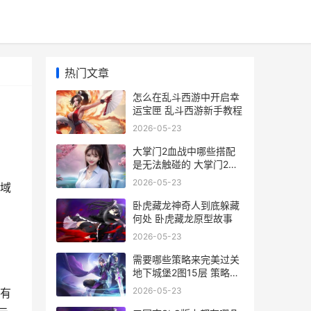
热门文章
怎么在乱斗西游中开启幸
运宝匣 乱斗西游新手教程
2026-05-23
大掌门2血战中哪些搭配
是无法触碰的 大掌门2阵
容站位
2026-05-23
域
卧虎藏龙神奇人到底躲藏
何处 卧虎藏龙原型故事
2026-05-23
需要哪些策略来完美过关
地下城堡2图15层 策略的
要素
2026-05-23
有