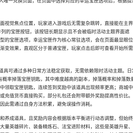
进入唯一兑换页面，在页面中选择对应的幸运宝匣选项后，根据提
面视觉焦点位置，玩家进入游戏后无需复杂跳转，直接能在主界
心”并列的宝匣按钮，该按钮长期显示且不会被临时活动主题界面遮
型的宝匣选项，幸运宝匣作为核心常驻选项，会在页面最显眼位
渐变效果，直观区分于普通宝匣，玩家点击后即可查看开始所需
该道具可通过多种日常方法稳定获取，无需依赖限时活动主题。日
，有概率掉落宝匣钥匙，其中难度越高的副本，掉落概率和掉落数
中领取宝匣钥匙，连续签到奖励中该道具出现频率更高；商城中
或充值货币直接购买，部分礼包还会附带额外奖励提高性价比。
因此需通过自身方法积累，避免误操作消耗。
和养成道具，且奖励内容会根据版本平衡进行动态调整，但始终
大量英雄碎片、装备精炼石、法宝进阶材料，这些是英雄升星、