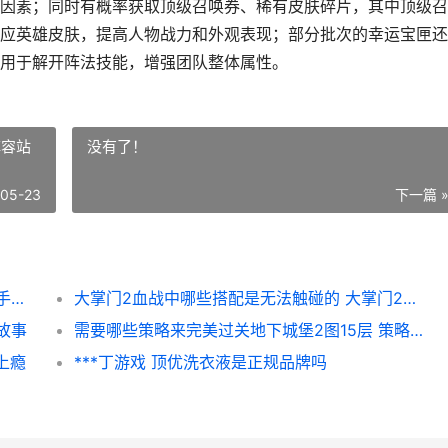
因素；同时有概率获取顶级召唤券、稀有皮肤碎片，其中顶级召
应英雄皮肤，提高人物战力和外观表现；部分批次的幸运宝匣还
用于解开阵法技能，增强团队整体属性。
阵容站
没有了！
-05-23
下一篇 
怎么在乱斗西游中开启幸运宝匣 乱斗西游新手教程
大掌门2血战中哪些搭配是无法触碰的 大掌门2阵容站位
故事
需要哪些策略来完美过关地下城堡2图15层 策略的要素
上瘾
***丁游戏 顶优洗衣液是正规品牌吗