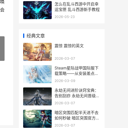
唤
怎么在乱斗西游中开启幸
运宝匣 乱斗西游新手教程
会
2026-05-23
经典文章
震惊 震惊的英文
»
2026-03-07
Steam星际战甲国际服下
载策略——从安装差点更
新
2026-03-09
永劫无间进阶诀窍宝典：
告别刮痧 永劫无间晋级机
制
2026-03-07
暗区突围匹配半天进不去
如何秒破 暗区突围官方组
队
2026-03-07