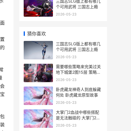
示
三国志SLG版上都有哪几
个可用武将 三国志上瘾
2026-05-23
面
猜你喜欢
置
三国志SLG版上都有哪几
的
个可用武将 三国志上瘾
2026-05-23
需要哪些策略来完美过关
常
地下城堡2图15层 策略的
量
要素
2026-05-23
会
卧虎藏龙神奇人到底躲藏
宝
何处 卧虎藏龙原型故事
2026-05-23
大掌门2血战中哪些搭配
包
是无法触碰的 大掌门2阵
容站位
装
2026-05-23