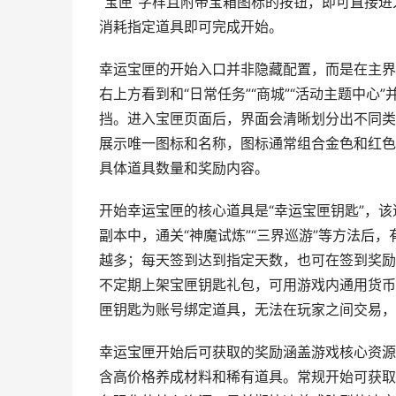
“宝匣”字样且附带宝箱图标的按钮，即可直接
消耗指定道具即可完成开始。
幸运宝匣的开始入口并非隐藏配置，而是在主界
右上方看到和“日常任务”“商城”“活动主题中
挡。进入宝匣页面后，界面会清晰划分出不同类
展示唯一图标和名称，图标通常组合金色和红色
具体道具数量和奖励内容。
开始幸运宝匣的核心道具是“幸运宝匣钥匙”，
副本中，通关“神魔试炼”“三界巡游”等方法后
越多；每天签到达到指定天数，也可在签到奖励
不定期上架宝匣钥匙礼包，可用游戏内通用货币
匣钥匙为账号绑定道具，无法在玩家之间交易，
幸运宝匣开始后可获取的奖励涵盖游戏核心资源
含高价格养成材料和稀有道具。常规开始可获取