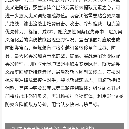
奥义进阶石，罗兰法阵产出的元素粉末提取元素之心，可
进一步放大奥义词条加成数值。装备词缀需要贴合奥义加
点路线，输出流战士堆叠暴击、攻击、冷却缩减，坦克流
优先体力、格挡、减CD，翅膀属性词条优先命中，避免奥
义强化后的高伤技能出现空刀情况，宝石镶嵌对应攻击或
防御类宝石，精炼装备时将卓越词条转移至主武器、防
具，最大化奥义加点带来的战力提高。实战连招需要匹配
奥义特性，刷图时无畏冲锋起手触发暴走buff，衔接满奥
义霹雳回旋斩持续清怪，最后怒斩收尾割菜残血；竞技对
抗先用冲锋眩晕控住对手，裂地斩减速黏人，回旋斩持续
消耗，等待冲锋冷却完成第二轮控制循环；组队副本开战
前释放战斗怒吼奥义，再进场拉扯怪物群体，利用3号位减
防奥义降低敌方防御，配合队友快速击杀目标。
深空之眼开局培养啥子 深空之眼角色强度排行