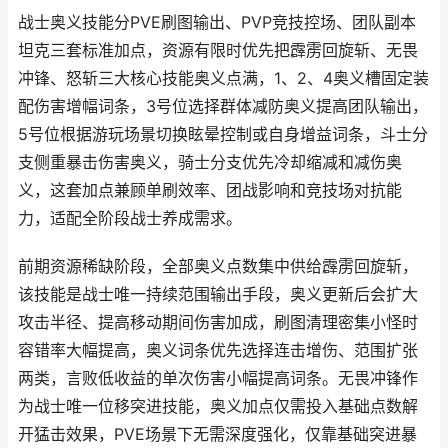
战士奥义技能分PVE刷图输出、PVP竞技控场、团队副本
坦克三套标准加点，资源有限时优先把霹雳回旋斩、无畏
冲锋、怒斩三大核心技能奥义点满，1、2、4奥义槽固定装
配伤害增幅词条，3号位选择群体减防奥义提高团队输出，
5号位根据游玩场景切换眩晕控制或自身增益词条，斗士分
支侧重暴击伤害奥义，骑士分支优先冷却缩减和减伤奥
义，这套加点兼顾单刷效率、团战影响和竞技场对抗能
力，适配全阶段战士养成需求。
前期资源稀缺阶段，全部奥义点数集中供给霹雳回旋斩，
该技能是战士唯一持续范围输出手段，奥义更新后会扩大
攻击半径、提高移动期间伤害加成，刷图清理密集小怪时
容错率大幅提高，奥义词条优先选择连击增伤、范围扩张
两类，言败低收益的单次伤害小幅提高词条。无畏冲锋作
为战士唯一位移突进技能，奥义加点仅需投入基础点数解
开猛击效果，PVE场景下无需深度强化，仅靠基础突进暴