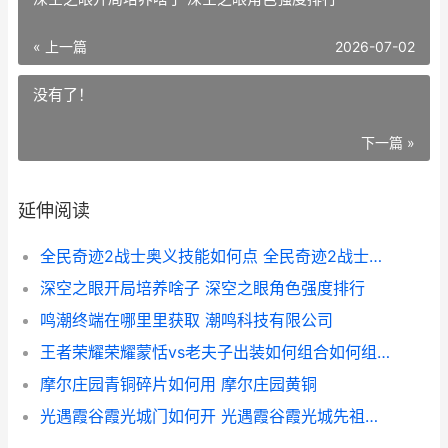
« 上一篇
2026-07-02
没有了！
下一篇 »
延伸阅读
全民奇迹2战士奥义技能如何点 全民奇迹2战士橙色翎羽选择什么属性
深空之眼开局培养啥子 深空之眼角色强度排行
鸣潮终端在哪里里获取 潮鸣科技有限公司
王者荣耀荣耀蒙恬vs老夫子出装如何组合如何组合 蒙怡王者荣耀
摩尔庄园青铜碎片如何用 摩尔庄园黄铜
光遇霞谷霞光城门如何开 光遇霞谷霞光城先祖位置