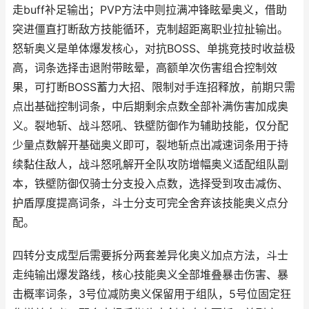
走buff补足输出；PVP方法中则拉满冲锋眩晕奥义，借助
突进僵直打断敌方技能循环，克制超距离职业拉扯输出。
怒斩奥义是单体爆发核心，对抗BOSS、单挑竞技时收益极
高，词条选择击退附带眩晕，高额单次伤害组合控制效
果，可打断BOSS蓄力大招、限制对手连招释放，前期只需
点出基础控制词条，中后期剩余点数全部补满伤害加成奥
义。裂地斩、战斗怒吼、铁壁防御作为辅助技能，仅分配
少量点数解开基础奥义即可，裂地斩点出减速词条用于持
续黏住敌人，战斗怒吼解开全队攻防增幅奥义适配组队副
本，铁壁防御仅骑士分支投入点数，选择受到攻击减伤、
护盾厚度提高词条，斗士分支可完全舍弃该技能奥义点分
配。
四转分支成型后需要拆分两套差异化奥义加点方法，斗士
走纯输出爆发路线，核心技能奥义全部堆叠暴击伤害、暴
击概率词条，3号位减防奥义保留用于组队，5号位固定狂