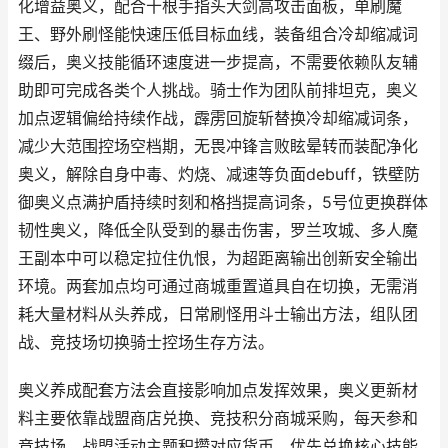
化增益奥义，配合十根手指头大剑高攻击面板，单刷魔
王、野外刷怪能快速压低目标血线，装备组合冷却缩减词
缀后，奥义技能循环速度进一步提高，不需要依赖队友辅
助即可完成各类个人挑战。骑士作为团队前排坦克，奥义
加点逻辑偏给持续作战，霹雳回旋斩替换冷却缩减词条，
减少大范围控场空档期，无畏冲锋言败眩晕转而装配净化
奥义，解除自身中毒、灼烧、减速等负面debuff，铁壁防
御奥义点满护盾持续时刻和格挡提高词条，5号位更换群体
韧性奥义，降低全队受到的暴击伤害，罗兰攻城、多人魔
王副本中可以稳定拉住仇恨，为超距离输出创新安全输出
环境。两套加点均可通过商城重置道具自在切换，无需消
耗大量材料从头养成，日常刷怪用斗士输出方法，组队团
战、竞技场切换骑士控场生存方法。
奥义养成配套方法会直接影响加点发挥效果，奥义更新材
料主要依靠战盟商店兑换、竞技积分商城采购，每天参和
竞技场、战盟活动主题积攒对应货币，优先兑换核心技能