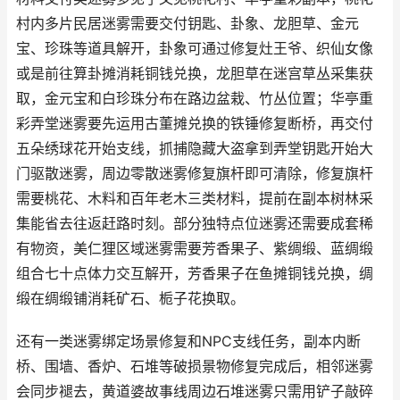
村内多片民居迷雾需要交付钥匙、卦象、龙胆草、金元
宝、珍珠等道具解开，卦象可通过修复灶王爷、织仙女像
或是前往算卦摊消耗铜钱兑换，龙胆草在迷宫草丛采集获
取，金元宝和白珍珠分布在路边盆栽、竹丛位置；华亭重
彩弄堂迷雾要先运用古董摊兑换的铁锤修复断桥，再交付
五朵绣球花开始支线，抓捕隐藏大盗拿到弄堂钥匙开始大
门驱散迷雾，周边零散迷雾修复旗杆即可清除，修复旗杆
需要桃花、木料和百年老木三类材料，提前在副本树林采
集能省去往返赶路时刻。部分独特点位迷雾还需要成套稀
有物资，美仁狸区域迷雾需要芳香果子、紫绸缎、蓝绸缎
组合七十点体力交互解开，芳香果子在鱼摊铜钱兑换，绸
缎在绸缎铺消耗矿石、栀子花换取。
还有一类迷雾绑定场景修复和NPC支线任务，副本内断
桥、围墙、香炉、石堆等破损景物修复完成后，相邻迷雾
会同步褪去，黄道婆故事线周边石堆迷雾只需用铲子敲碎