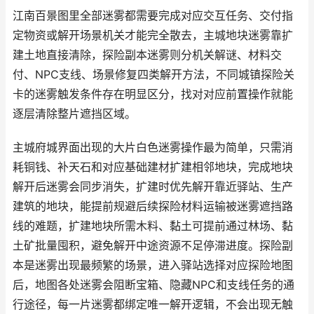
江南百景图里全部迷雾都需要完成对应交互任务、交付指
定物资或解开场景机关才能完全散去，主城地块迷雾靠扩
建土地直接清除，探险副本迷雾则分机关解谜、材料交
付、NPC支线、场景修复四类解开方法，不同城镇探险关
卡的迷雾触发条件存在明显区分，找对对应前置操作就能
逐层清除整片遮挡区域。
主城府城界面出现的大片白色迷雾操作最为简单，只需消
耗铜钱、补天石和对应基础建材扩建相邻地块，完成地块
解开后迷雾会同步消失，扩建时优先解开靠近驿站、生产
建筑的地块，能提前规避后续探险材料运输被迷雾遮挡路
线的难题，扩建地块所需木料、黏土可提前通过林场、黏
土矿批量囤积，避免解开中途资源不足停滞进度。探险副
本是迷雾出现最频繁的场景，进入驿站选择对应探险地图
后，地图各处迷雾会阻断宝箱、隐藏NPC和支线任务的通
行途径，每一片迷雾都绑定唯一解开逻辑，不会出现无触