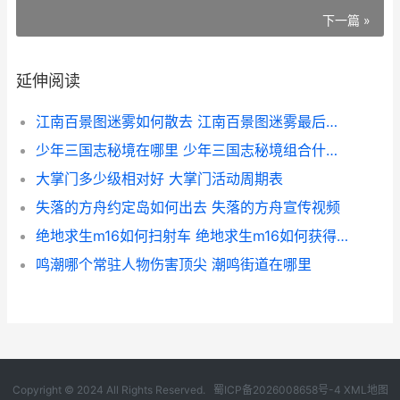
下一篇 »
延伸阅读
江南百景图迷雾如何散去 江南百景图迷雾最后的古道遗物在哪
少年三国志秘境在哪里 少年三国志秘境组合什么意思
大掌门多少级相对好 大掌门活动周期表
失落的方舟约定岛如何出去 失落的方舟宣传视频
绝地求生m16如何扫射车 绝地求生m16如何获得的
鸣潮哪个常驻人物伤害顶尖 潮鸣街道在哪里
Copyright © 2024 All Rights Reserved.
蜀ICP备2026008658号-4
XML地图