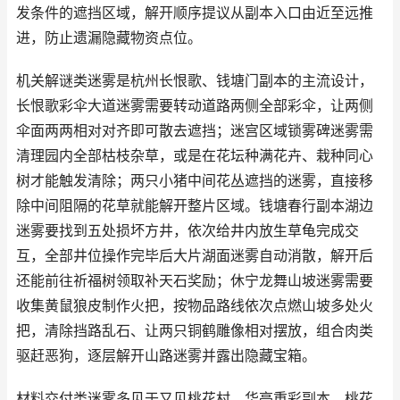
发条件的遮挡区域，解开顺序提议从副本入口由近至远推
进，防止遗漏隐藏物资点位。
机关解谜类迷雾是杭州长恨歌、钱塘门副本的主流设计，
长恨歌彩伞大道迷雾需要转动道路两侧全部彩伞，让两侧
伞面两两相对对齐即可散去遮挡；迷宫区域锁雾碑迷雾需
清理园内全部枯枝杂草，或是在花坛种满花卉、栽种同心
树才能触发清除；两只小猪中间花丛遮挡的迷雾，直接移
除中间阻隔的花草就能解开整片区域。钱塘春行副本湖边
迷雾要找到五处损坏方井，依次给井内放生草龟完成交
互，全部井位操作完毕后大片湖面迷雾自动消散，解开后
还能前往祈福树领取补天石奖励；休宁龙舞山坡迷雾需要
收集黄鼠狼皮制作火把，按物品路线依次点燃山坡多处火
把，清除挡路乱石、让两只铜鹤雕像相对摆放，组合肉类
驱赶恶狗，逐层解开山路迷雾并露出隐藏宝箱。
材料交付类迷雾多见于又见桃花村、华亭重彩副本，桃花