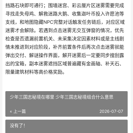
挡路石块即可通行；围墙迷宫、彩云厘片区迷雾需要完成
寻找走失母鸡、解救迷路大鹅、收集迦叶币投入许愿池等
支线，和地图隐藏NPC完整对话触发任务链后，对应区域
迷雾才会解除。若遇到点击迷雾无交互弹窗的情况，优先
检查是否遗漏前置机关、未采集决定因素材料或是主线剧
情未推进到对应阶段，补齐前置条件后再次点击迷雾就能
弹出交付、解谜操作界面，解开迷雾后一定要同步搜刮露
出的宝箱，副本迷雾遮挡区域普遍藏有金画轴、补天石、
限量建筑材料等高价格奖励。
少年三国志秘境在哪里 少年三国志秘境组合什么意思
« 上一篇
2026-07-07
没有了！