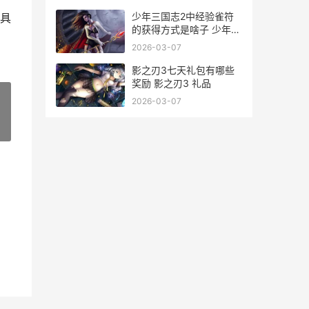
少年三国志2中经验雀符
具
的获得方式是啥子 少年三
国志2中为什么会出现原
2026-03-07
神中的人物钟离
影之刃3七天礼包有哪些
奖励 影之刃3 礼品
2026-03-07
»