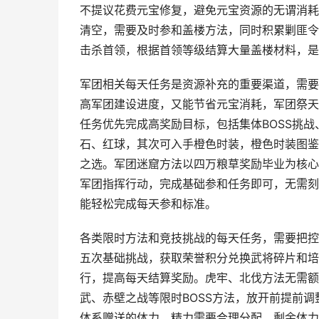
不提议花费元宝修复，避免元宝资源的无谓消耗
清空，需要及时参和盖楼方法，同时积累剿匪令
击杀首领，根据首领等级结算大量盖楼材料，是
军团相关每天任务是资源补充的重要渠道，需要
高军团建设进度，又能节省元宝消耗，军团祭天
任务优先完成高奖励目标，包括集体BOSS挑
石、红球，其次可入手橙色时装，橙色时装图鉴
之选。军团迷窟方法以四万粮草奖励毕业为核心
军团指挥行动，完成基础参和任务即可，无需刻
能轻松完成每天参和标准。
各类限时方法和竞技挑战的每天任务，需要把控
五次基础挑战，获取荣誉积分兑换武将碎片和培
行，提高每天结算奖励。虎牢、北伐方法无需额
武、赤壁之战等限时BOSS方法，放开前提前
体系赠送的体力、精力需要合理分配，剩余体力