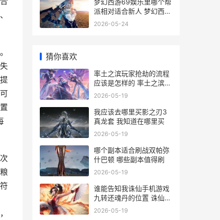
合
梦幻西游69娱乐里哪个帮
派相对适合新人 梦幻西游
、
69娱乐五开最佳组合
2026-05-24
。
猜你喜欢
失
率土之滨玩家抢劫的流程
提
应该是怎样的 率土之滨抢
号攻略
可
2026-05-19
置
我应该去哪里买影之刃3
每
真龙套 我知道在哪里买
2026-05-19
哪个副本适合刷战双帕弥
次
什巴顿 哪些副本值得刷
粮
2026-05-19
符
谁能告知我诛仙手机游戏
九转还魂丹的位置 诛仙谁
，
写
2026-05-19
，