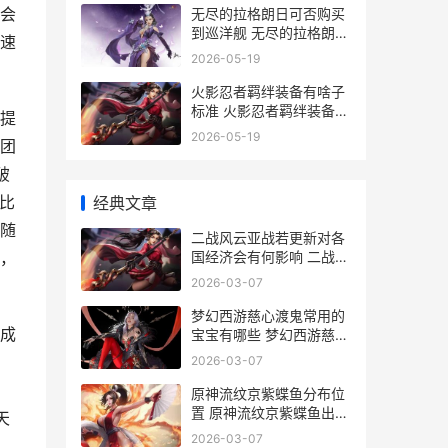
会
无尽的拉格朗日可否购买
到巡洋舰 无尽的拉格朗日
速
兑换码
2026-05-19
火影忍者羁绊装备有啥子
标准 火影忍者羁绊装备合
提
成攻略
2026-05-19
团
破
比
经典文章
随
二战风云亚战若更新对各
国经济会有何影响 二战风
，
云二视频
2026-03-07
梦幻西游慈心渡鬼常用的
成
宝宝有哪些 梦幻西游慈心
渡鬼值得刷吗
2026-03-07
原神流纹京紫蝶鱼分布位
置 原神流纹京紫蝶鱼出没
天
时间
2026-03-07