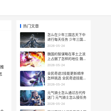
热门文章
怎么在少年三国志天下中
进行每天任务 少年三国怎
么玩
2026-05-24
魏国的智谋略在率土之滨
上占据了怎样的地位 魏国
的谋臣
2026-05-24
推
全民奇迹2技能更新顺序
怎
怎样挑选 全民奇迹技能附
带加成怎么弄
2026-05-24
元气骑士怎么通过古代传
送门 元气骑士怎么接任务
2026-05-24