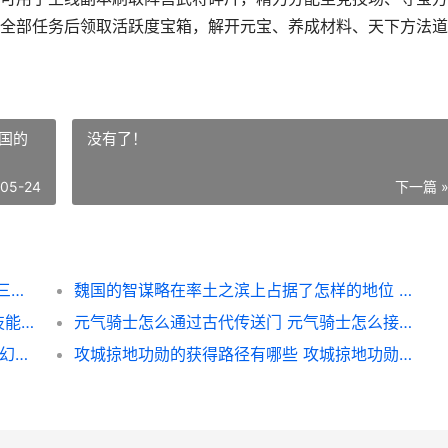
全部任务后领取活跃度宝箱，解开元宝、养成材料、天下方法道
国的
没有了！
-05-24
下一篇 
怎么在少年三国志天下中进行每天任务 少年三国怎么玩
魏国的智谋略在率土之滨上占据了怎样的地位 魏国的谋臣
全民奇迹2技能更新顺序怎样挑选 全民奇迹技能附带加成怎么弄
元气骑士怎么通过古代传送门 元气骑士怎么接任务
梦幻西游69娱乐里哪个帮派相对适合新人 梦幻西游69娱乐五开最佳组合
攻城掠地功勋的获得路径有哪些 攻城掠地功勋怎么刷