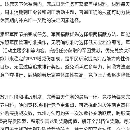
。逐鹿天下休赛期内，完成日常任务可获取盖楼材料，材料每天
，周末消耗剿匪令参和剿匪活动主题，普通匪徒的技能可助力快
休赛期内补充唯一奖励的决定因素途径。
紧跟军团节拍完成任务。军团捐献优先选择银两捐献方法，既能
按照军团管理标准操作，无明确标准时选择低元宝档位即可。军
战、活动主题参和等内容，完成任务获取的军团贡献，优先兑换突
能带来稳定的PVP增减伤加成，是平民玩家提高对战能力的性价
目标，无需过度追求排行奖励，避免消耗过多精力，问鼎方法跟
意争夺排行，后续随着玩家整体属性提高，竞争压力会逐步降低
放开时段和挑战制度，完善每天任务的最后一环。竞技场每天完
养材料，晚间竞技场排行竞争更激烈，可选择此时段冲刺更高排
外购买挑战次数，九州方法可购买一次次数补充活跃度，跨服演
调整高爆发阵型，积累伤害达到奖励阈值，解开全部档位奖励。每
可用于主线副本刷取阵营武将碎片，精力分配至竞技场、夺宝方