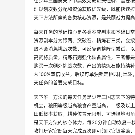
在少年三国志天下中高效完成每天任务，需要按
理规划次数分配和资源获取优先级，既能快速拉
天下方法所需的各类核心资源，是兼顾战力提高
每天任务的基础核心是各类养成副本和基础日常
资源副本分为银两、突破石、精炼石三类，会按
败不会消耗挑战次数，可反复调整阵型尝试，以
高武将质量，精炼石则强化装备属性，三者都是
购买一次额外挑战次数，产出的精炼石能持续补
为100%双倍收益，后续可单独锁定桃园村巡
天任务的首要完成目标。
天下唯一方法的每天任务是少年三国志天下的特
机会，粮田等级越高粮食产量越高，二级及以上
田低概率获取，耕种位置无限制，可选择地图角
是天下方法的核心体力，每30分钟自动恢复一
攻打玩家官邸每天完成五次即可领取官银奖励，