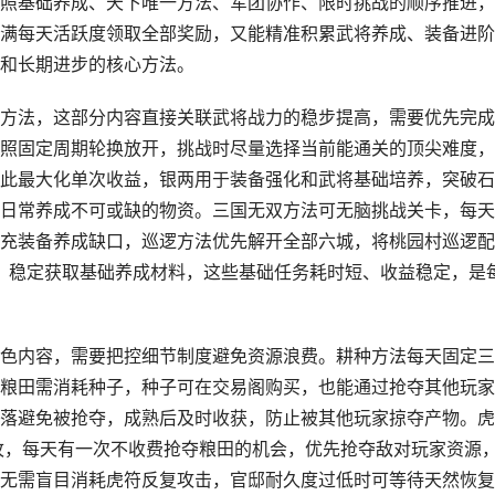
照基础养成、天下唯一方法、军团协作、限时挑战的顺序推进，
满每天活跃度领取全部奖励，又能精准积累武将养成、装备进阶
和长期进步的核心方法。
方法，这部分内容直接关联武将战力的稳步提高，需要优先完成
照固定周期轮换放开，挑战时尽量选择当前能通关的顶尖难度，
此最大化单次收益，银两用于装备强化和武将基础培养，突破石
日常养成不可或缺的物资。三国无双方法可无脑挑战关卡，每天
充装备养成缺口，巡逻方法优先解开全部六城，将桃园村巡逻配
逻，稳定获取基础养成材料，这些基础任务耗时短、收益稳定，是
色内容，需要把控细节制度避免资源浪费。耕种方法每天固定三
粮田需消耗种子，种子可在交易阁购买，也能通过抢夺其他玩家
落避免被抢夺，成熟后及时收获，防止被其他玩家掠夺产物。虎
枚，每天有一次不收费抢夺粮田的机会，优先抢夺敌对玩家资源
无需盲目消耗虎符反复攻击，官邸耐久度过低时可等待天然恢复