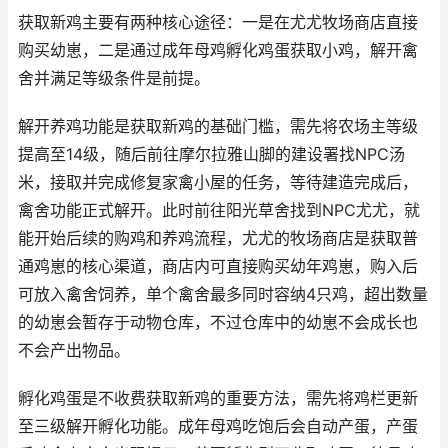
获取新鸡主要有两种核心途径：一是在尤尤牧场商店直接
购买幼崽，二是通过成年母鸡孵化鸡蛋获取小鸡，解开禽
舍并满足等级条件是前提。
解开养鸡功能是获取新鸡的基础门槛，需先将农场主等级
提高至14级，随后前往摩尔拉雅山脚的建设署找NPC汤
米，接取并完成修复家禽小屋的任务，等待建造完成后，
禽舍功能正式解开。此时前往阳光草舍找到NPC尤尤，就
能开始后续的购鸡和养鸡流程，尤尤的牧场商店是获取普
通鸡崽的核心渠道，商店内可直接购买幼年鸡崽，购入后
可放入禽舍饲养，单个禽舍最多同时容纳4只鸡，超出数量
的幼崽会暂存于动物仓库，不过仓库中的幼崽不会成长也
不会产出物品。
孵化鸡蛋是不收费获取新鸡的重要方法，需先将鸡栏更新
至三级解开孵化功能。成年母鸡吃饱后会自动产蛋，产蛋