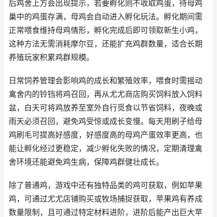
后鸡舍上方会出现提示，若要孵化则不收取鸡蛋，待母鸡
巢中的鸡蛋存满，母鸡会自动进入孵化玩法。孵化期间需
正常喂食维持母鸡情形，孵化完成后即可领取新生小鸡，
这种方法无需消耗摩尔豆，还能扩充鸡群数量，适合长期
养殖玩家积累鸡群规模。
日常饲养管理会影响鸡的成长和繁殖效率，喂食时需摇动
禽舍内的铃铛将鸡召回，再从尤尤商店购买饲料放入饲料
盆，白天可将鸡放养至室外自行觅食以节省饲料，夜晚或
雨天必须召回，避免鸡受惊或成长变慢。每天用刷子给母
鸡刷毛可提高好感度，好感度高的母鸡产蛋效率更高，也
能让孵化经过更稳定，减少孵化失败的情况，定期清理禽
舍环境还能避免鸡生病，保障鸡群健壮成长。
除了普通鸡，游戏中还有独特品类的鸡可获取，例如苹果
鸡，可通过尤尤店铺购买或牧场捕捉获取，苹果鸡有养成
数量限制，且可通过特定材料进阶，进阶后能产出巨大苹