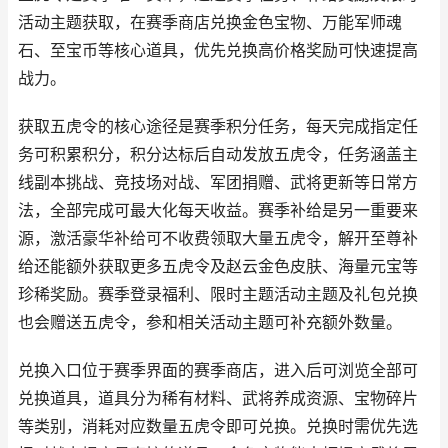
活动主题获取，在赛季商店兑换金色宝物、万能军师魂
石、至宝币等核心道具，优先兑换高价格奖励可快速提高
战力。
获取五虎令的核心途径是赛季积分任务，每天完成指定任
务可积累积分，积分达标后自动发放五虎令，任务涵盖主
线副本挑战、竞技场对战、军团捐赠、武将更新等日常方
法，全部完成可最大化每天收益。赛季补给是另一重要来
源，激活豪华补给可不收费领取大量五虎令，解开至尊补
给还能额外获取更多五虎令及赵云金色皮肤、海量元宝等
珍稀奖励。赛季登录福利、限时主题活动主题及礼包兑换
也会赠送五虎令，参和相关活动主题可补充额外数量。
兑换入口位于赛季界面的赛季商店，进入后可浏览全部可
兑换道具，道具分为稀有材料、武将养成资源、宝物碎片
等类别，消耗对应数量五虎令即可兑换。兑换时需优先选