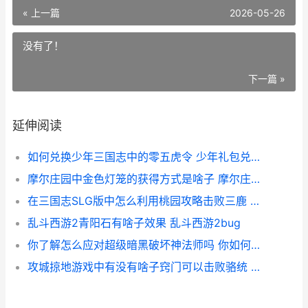
« 上一篇
2026-05-26
没有了！
下一篇 »
延伸阅读
如何兑换少年三国志中的零五虎令 少年礼包兑换码
摩尔庄园中金色灯笼的获得方式是啥子 摩尔庄园金色鸢尾花
在三国志SLG版中怎么利用桃园攻略击败三鹿 搜索玩三国志
乱斗西游2青阳石有啥子效果 乱斗西游2bug
你了解怎么应对超级暗黑破坏神法师吗 你如何应对它英语
攻城掠地游戏中有没有啥子窍门可以击败骆统 攻城掠地游戏中,是名将厉害,还是传奇将厉害