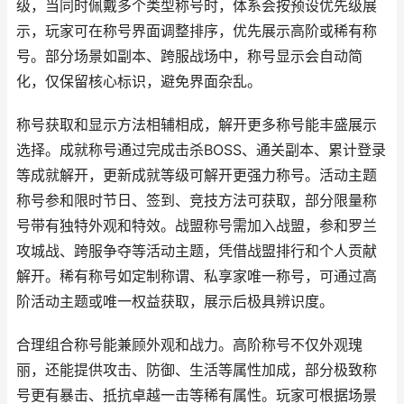
级，当同时佩戴多个类型称号时，体系会按预设优先级展
示，玩家可在称号界面调整排序，优先展示高阶或稀有称
号。部分场景如副本、跨服战场中，称号显示会自动简
化，仅保留核心标识，避免界面杂乱。
称号获取和显示方法相辅相成，解开更多称号能丰盛展示
选择。成就称号通过完成击杀BOSS、通关副本、累计登录
等成就解开，更新成就等级可解开更强力称号。活动主题
称号参和限时节日、签到、竞技方法可获取，部分限量称
号带有独特外观和特效。战盟称号需加入战盟，参和罗兰
攻城战、跨服争夺等活动主题，凭借战盟排行和个人贡献
解开。稀有称号如定制称谓、私享家唯一称号，可通过高
阶活动主题或唯一权益获取，展示后极具辨识度。
合理组合称号能兼顾外观和战力。高阶称号不仅外观瑰
丽，还能提供攻击、防御、生活等属性加成，部分极致称
号更有暴击、抵抗卓越一击等稀有属性。玩家可根据场景