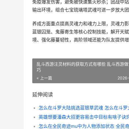
免疫爆发伤害，避免被快速集火秒杀；团战中站
输出环境，组合七宝琉璃塔武魂可进一步放大团
养成方面重点提高灵魂力和魂力上限，灵魂力影
蓝银囚笼、鬼藤寄生等核心控制技能，解开天赋
境、强化藤蔓韧性，高阶领域还能为队友提供增
乱斗西游注灵材料的获取方式有哪些 乱斗西游做
巧
« 上一篇
2026
延伸阅读