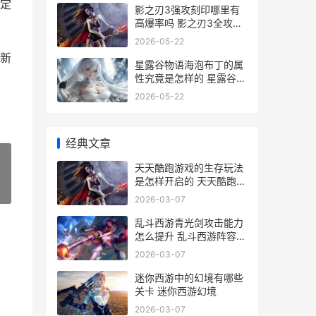
定
影之刃3强攻刻印哪里有
高爆率吗 影之刃3全攻刻
印
2026-05-22
新
星露谷物语海泡布丁的属
性究竟是怎样的 星露谷物
语海泡布丁
2026-05-22
经典文章
天天酷跑游戏的生存玩法
是怎样开启的 天天酷跑游
»
戏攻略大全
2026-03-07
乱斗西游青光剑攻击能力
怎么提升 乱斗西游阵容搭
配攻略
2026-03-07
迷你西游中的幻境有哪些
关卡 迷你西游幻境
2026-03-07