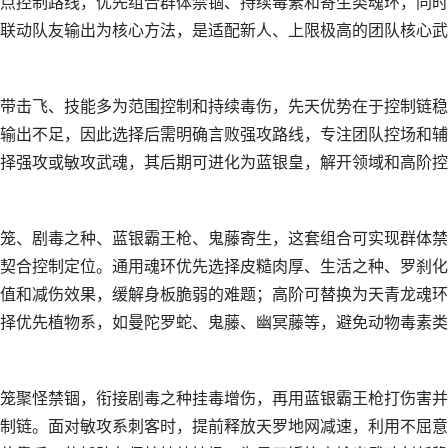
点控制路线，优先组合群体禁锢、持续毒素和寄生类魂环，同时
联动队友输出为核心方法，是适配新人、上限极高的团队核心武
带击飞、技能多为范围控制和持续毒伤，先天优势在于控制链稳
输出不足，因此选择后需明确言败强攻路线，专注团队控场和辅
择强攻或敏攻武魂，其后期可进化为蓝银皇，解开领域和高阶控
笼、剧毒之种、蓝银霸王枪、鬼藤寄生，这套组合可实现群体禁
契合控制定位。通用魂环优先选择皮糙肉厚、生活之种、罗刹化
值和减伤效果，缓解身板脆弱的难题；高阶可替换为天青龙魂环
择优先植物系，如曼陀罗蛇、鬼藤、幽冥藤等，避免动物毒素类
笼聚怪禁锢，衔接剧毒之种挂毒增伤，再用蓝银霸王枪打伤害并
制链。面对敏攻系刺客时，提前释放天罗地网减速，利用不屈意