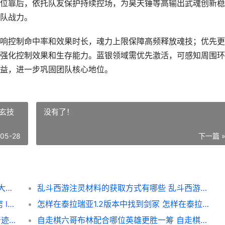
位靠后，依托队友保护持续控场，为昊天锤等高输出武魂创新稳
队战力。
响控制命中率和效果时长，魂力上限保障高频释放魂技；优先更
强化控制效果和生存能力。蓝银领域需优先激活，可感知周围环
益，进一步巩固团队核心地位。
玄技
没有了！
-05-28
下一篇 
怎么在斗罗大陆挑选蓝银草武魂 怎么在斗罗大陆猎魂世界里增加魂师评分
乱斗西游注灵材料的获取方式有哪些 乱斗西游做玄技巧
英雄想要潘森大招更容易击中目标有啥子诀窍 lol新版潘森怎么玩
怎样在泰拉瑞亚1.2版本中找到剑冢 怎样在泰拉瑞亚里用指令获得天顶剑装备
怎么在全民奇迹mu中为人物添加状态 全民奇迹怎么玩才厉害
自走棋六哥布林配合哪位英雄更胜一筹 自走棋哥布林组合