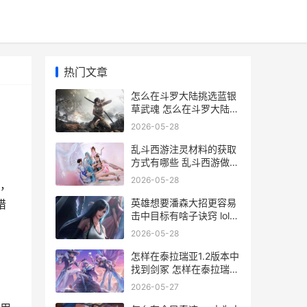
热门文章
怎么在斗罗大陆挑选蓝银
草武魂 怎么在斗罗大陆猎
魂世界里增加魂师评分
2026-05-28
乱斗西游注灵材料的获取
方式有哪些 乱斗西游做玄
技巧
2026-05-28
，
英雄想要潘森大招更容易
猎
击中目标有啥子诀窍 lol新
版潘森怎么玩
2026-05-28
怎样在泰拉瑞亚1.2版本中
找到剑冢 怎样在泰拉瑞亚
里用指令获得天顶剑装备
2026-05-27