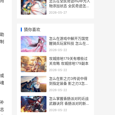
用
怎么在全民奇迹mu中为人
物添加状态 全民奇迹怎么
玩才厉害
2026-05-27
猜你喜欢
助
怎么在游戏中解开万国觉
制
醒骑兵玩家科技 怎么在游
戏中解绑手机号
2026-05-22
攻城掠地179关有哪些过
关攻略 攻城掠地179副本
2026-05-22
或
怎么在影之刃3传说中得
魂
到指定装备 影之刃3怎么
sl
2026-05-22
怎么掌握香肠派对的近战
补
武器诀窍 香肠派对的新手
教程
志
2026-05-22