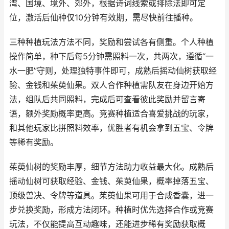
湾、国境、境外、郊外，根据诗词线索或排除法即可定
位，激活后仙种仅10分钟有效期，需尽快前往播种。
三种种植玩法方法不同，奖励和尝试各有侧重。个人种植
操作简单，种下后每5分钟需照料一次，共两次，遵循“一
水一肥”守则，处理独特事件即可，成熟后摇动仙树获取经
验、金钱和茱萸仙果。双人合作种植需队友在身边开始方
法，组队后共同照料，完成后可查看彼此奖励并留言寄
语，额外奖励概率更高。竞赛种植适合喜爱挑战的玩家，
和其他玩家比拼照料效率，优胜者有机会拿到五宝、令牌
等稀有奖励。
茱萸仙树的奖励丰厚，细节方法助力收益最大化。成熟后
摇动仙树可获取经验、金钱、茱萸仙果，概率掉落五宝、
顶级兽决、令牌等道具。茱萸仙果可用于合成香囊，进一
步兑换奖励，形成方法闭环。种植时优先选择合作或竞赛
玩法，不仅能提高互动趣味，还能进步稀有奖励获取概