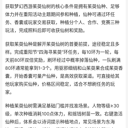
获取梦幻西游茱萸仙树的核心条件是拥有茱萸仙种、足够
体力并在重阳活动主题期间参和种植，仙种可通过环任
务、香囊或玩家交易获取，种植分个人、合作、竞赛三种
玩法，完成照料后即可收获仙树和奖励。
获取茱萸仙种是解开茱萸仙树的首要前提，途径稳定且多
样。完成重阳节“四海寻茱萸”环任务，每10环为一轮，每
天前80环双倍奖励，刷环经过中概率掉落仙种，一队刷满
80环通常能拿到1-3个。用驱邪细绢和山茱萸果合成茱萸香
囊，开始香囊可量产仙种，是高效获取渠道。可直接给其
他玩家购买仙种，价格区间稳定，适合不想刷任务的玩
家。
种植茱萸仙树需满足基础门槛并找准场景。人物等级≥30
级，单次种植消耗100点体力，和摇钱树苗一致。右键激活
仙种后，体系会以诗词提示种植地点，常见场景为东海