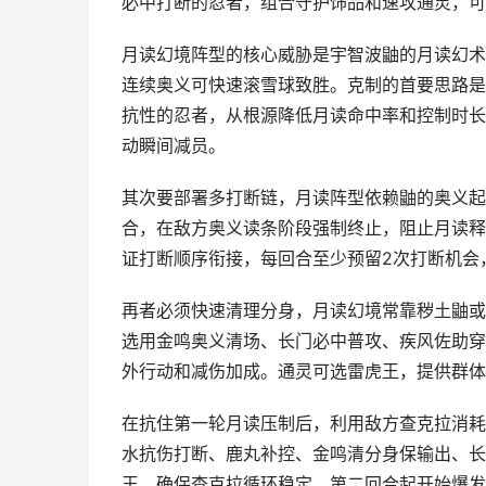
必中打断的忍者，组合守护饰品和速攻通灵，可
月读幻境阵型的核心威胁是宇智波鼬的月读幻术
连续奥义可快速滚雪球致胜。克制的首要思路是
抗性的忍者，从根源降低月读命中率和控制时长
动瞬间减员。
其次要部署多打断链，月读阵型依赖鼬的奥义起
合，在敌方奥义读条阶段强制终止，阻止月读释
证打断顺序衔接，每回合至少预留2次打断机会
再者必须快速清理分身，月读幻境常靠秽土鼬或
选用金鸣奥义清场、长门必中普攻、疾风佐助穿
外行动和减伤加成。通灵可选雷虎王，提供群体
在抗住第一轮月读压制后，利用敌方查克拉消耗
水抗伤打断、鹿丸补控、金鸣清分身保输出、长
王，确保查克拉循环稳定，第二回合起开始爆发