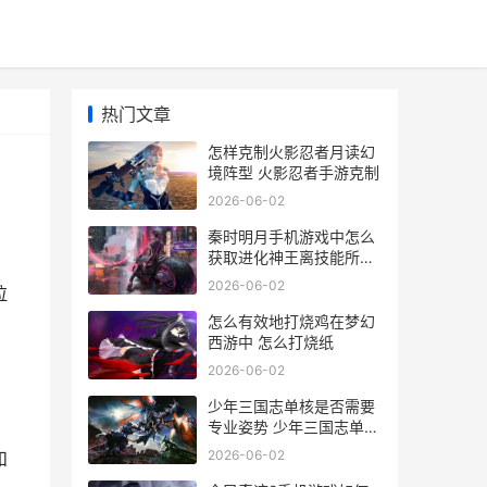
热门文章
怎样克制火影忍者月读幻
境阵型 火影忍者手游克制
2026-06-02
秦时明月手机游戏中怎么
获取进化神王离技能所需
的材料 秦时明月手游 下
2026-06-02
拉
载
怎么有效地打烧鸡在梦幻
西游中 怎么打烧纸
2026-06-02
少年三国志单核是否需要
专业姿势 少年三国志单核
版官网
2026-06-02
和