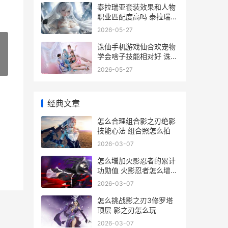
泰拉瑞亚套装效果和人物
职业匹配度高吗 泰拉瑞亚
套装顺序是什么
2026-05-27
诛仙手机游戏仙合欢宠物
学会啥子技能相对好 诛仙
手游安卓互通区官网
»
2026-05-27
经典文章
怎么合理组合影之刃绝影
技能心法 组合照怎么拍
2026-03-07
怎么增加火影忍者的累计
功勋值 火影忍者怎么增加
熟练度
2026-03-07
怎么挑战影之刃3修罗塔
顶层 影之刃怎么玩
2026-03-07