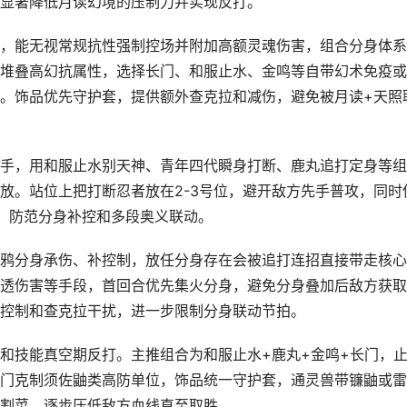
显著降低月读幻境的压制力并实现反打。
，能无视常规抗性强制控场并附加高额灵魂伤害，组合分身体系
堆叠高幻抗属性，选择长门、和服止水、金鸣等自带幻术免疫或
。饰品优先守护套，提供额外查克拉和减伤，避免被月读+天照
手，用和服止水别天神、青年四代瞬身打断、鹿丸追打定身等组
放。站位上把打断忍者放在2-3号位，避开敌方先手普攻，同时
，防范分身补控和多段奥义联动。
鸦分身承伤、补控制，放任分身存在会被追打连招直接带走核心
透伤害等手段，首回合优先集火分身，避免分身叠加后敌方获取
控制和查克拉干扰，进一步限制分身联动节拍。
和技能真空期反打。主推组合为和服止水+鹿丸+金鸣+长门，
门克制须佐鼬类高防单位，饰品统一守护套，通灵兽带镰鼬或雷
割菜，逐步压低敌方血线直至取胜。