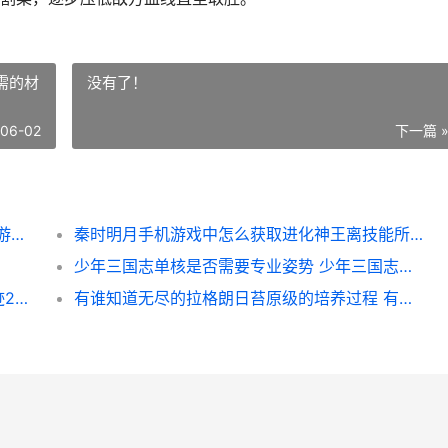
需的材
没有了！
-06-02
下一篇 
怎样克制火影忍者月读幻境阵型 火影忍者手游克制
秦时明月手机游戏中怎么获取进化神王离技能所需的材料 秦时明月手游 下载
少年三国志单核是否需要专业姿势 少年三国志单核版官网
全民奇迹2手机游戏如何提升战斗力 全民奇迹2手机版官网
有谁知道无尽的拉格朗日苔原级的培养过程 有谁知道无尽的爱