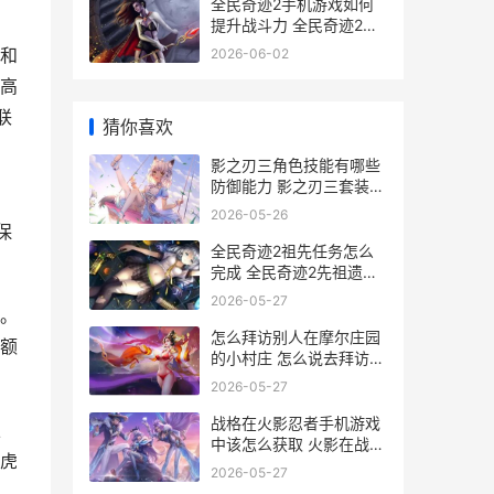
全民奇迹2手机游戏如何
提升战斗力 全民奇迹2手
机版官网
和
2026-06-02
高
联
猜你喜欢
影之刃三角色技能有哪些
防御能力 影之刃三套装排
行
2026-05-26
保
全民奇迹2祖先任务怎么
完成 全民奇迹2先祖遗物
任务
2026-05-27
。
怎么拜访别人在摩尔庄园
额
的小村庄 怎么说去拜访别
人
2026-05-27
战格在火影忍者手机游戏
止
中该怎么获取 火影在战忍
虎
界
2026-05-27