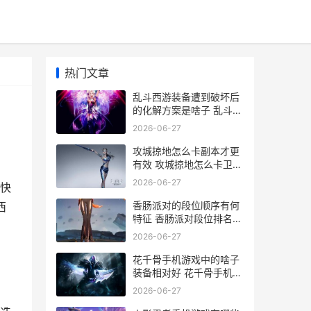
热门文章
乱斗西游装备遭到破坏后
的化解方案是啥子 乱斗西
游武器等级
2026-06-27
攻城掠地怎么卡副本才更
有效 攻城掠地怎么卡卫戍
部队
2026-06-27
快
香肠派对的段位顺序有何
西
特征 香肠派对段位排名顺
序
2026-06-27
花千骨手机游戏中的啥子
装备相对好 花千骨手机游
戏免费下载
2026-06-27