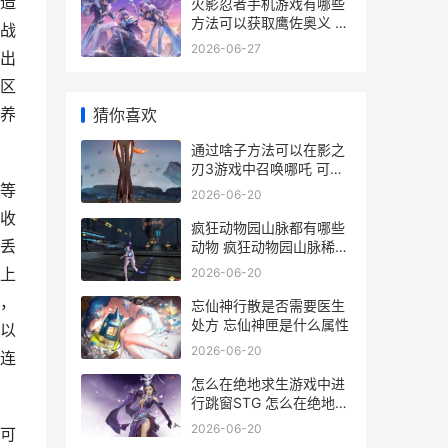
造
火影忍者手机游戏有哪些
方法可以获取鹰佐奥义 火
战
影忍者手机游戏补帧app
2026-06-27
出
区
养
猜你喜欢
通过啥子方法可以在影之
刃3游戏中召唤哪吒 可以
用哪些方法
等
2026-06-20
收
疯狂动物园山脉都有哪些
丢
动物 疯狂动物园山脉稀有
动物怎么抓
上
2026-06-20
，
忘仙神行散是否需要医生
处方 忘仙神匣是什么属性
以
2026-06-20
连
怎么在绝地求生游戏中进
行跳窗STG 怎么在绝地求
生中看帧数显示
2026-06-20
可