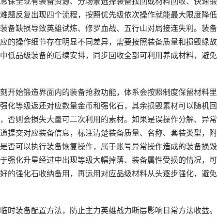
急保全现有装备资源、分场景选择装备找回或材料回收、快速锻
难题反复出现四个流程，按照优先级依次操作就能最大限度降低
装备缺损导致英雄试炼、修罗血战、五行山对局接连失利。装备
应的操作细节存在明显不同差异，需要按照装备质量和损毁缘故
中低品级装备的后续安排，同步回收全部可利用养成材料，避免
刻开始锻造界面内的装备抢救功能，体系会按照制度保留材料里
强化等级返还对应数量金币和强化石，其余损毁素材可以随机回
，否则会损失大量可二次利用的素材。如果是误操作分解、异常
道提交对应装备信息，标注清楚装备质量、名称、套装类型，附
是否可以执行装备恢复操作，属于账号异常操作造成的装备损毁
于强化升星经过中出现等级大幅掉落、装备属性受损的情况，可
好的强化石收纳备用，再运用对应品级材料从头逐步强化，避免
临时装备配置方法，防止主力英雄战力断层影响日常方法收益。