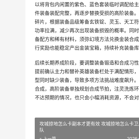
以将背包内闲置的紫色、蓝色套装临时调配给主
件装备装配完整，再逐步替换受损的高阶装备。
碎片，根据装备品级筹备玄铁锭、灵玉、天工符
功率拉满，减少再次出现装备损毁的概率。同时
备配方和稀有材料，须弥幻境方法兑换金装合成
行奖励也能稳定产出金装宝箱，持续补充装备库
后续长期养成阶段，要调整装备锻造和合成习性
提前确认主力和替补英雄装备栏处于满配情形，
型同时缺少装备，导致多项方法挑战难度飙升。
合成，高阶装备单独规划合成节拍，注灵洗炼环
不达预期的情况，也只会小幅消耗资源，不会对
攻城掠地怎么卡副本才更有效 攻城掠地怎么卡卫
队
« 上一篇
2026