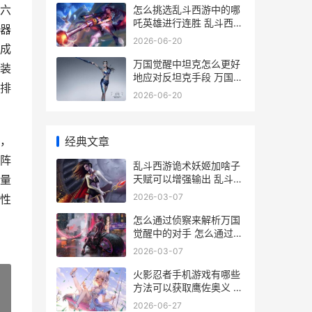
六
怎么挑选乱斗西游中的哪
吒英雄进行连胜 乱斗西游
器
新手阵容推荐
2026-06-20
成
万国觉醒中坦克怎么更好
装
地应对反坦克手段 万国觉
排
醒坦骑
2026-06-20
，
经典文章
阵
乱斗西游诡术妖姬加啥子
天赋可以增强输出 乱斗西
量
游蛊王
2026-03-07
性
怎么通过侦察来解析万国
觉醒中的对手 怎么通过侦
探找人的位置
2026-03-07
火影忍者手机游戏有哪些
方法可以获取鹰佐奥义 火
影忍者手机游戏补帧app
2026-06-27
»