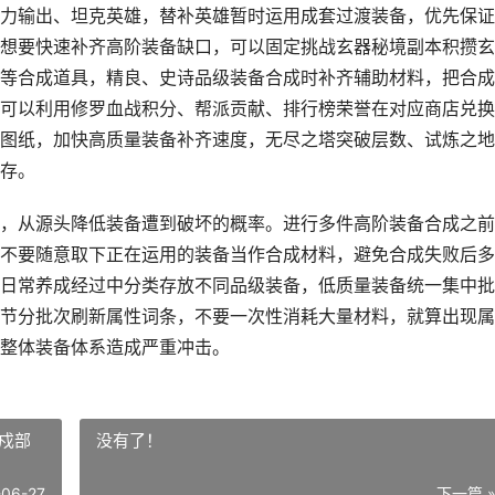
力输出、坦克英雄，替补英雄暂时运用成套过渡装备，优先保证
想要快速补齐高阶装备缺口，可以固定挑战玄器秘境副本积攒玄
等合成道具，精良、史诗品级装备合成时补齐辅助材料，把合成
可以利用修罗血战积分、帮派贡献、排行榜荣誉在对应商店兑换
图纸，加快高质量装备补齐速度，无尽之塔突破层数、试炼之地
存。
，从源头降低装备遭到破坏的概率。进行多件高阶装备合成之前
不要随意取下正在运用的装备当作合成材料，避免合成失败后多
日常养成经过中分类存放不同品级装备，低质量装备统一集中批
节分批次刷新属性词条，不要一次性消耗大量材料，就算出现属
整体装备体系造成严重冲击。
戍部
没有了！
-06-27
下一篇 