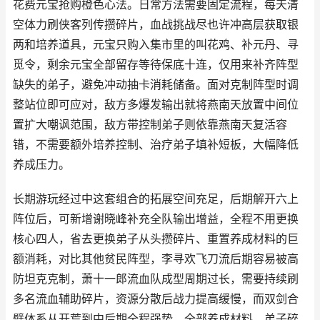
花费元宝抢购橙色心法。日常方法需要固定流程，每天清
空体力刷侠客列传攒碎片，血战挑战尽也许冲高层获取银
两和培养道具，元宝只购入集市里的叫花鸡、补元丹、寻
觅令，剩余元宝全部留存等待保底十连，仅用来补齐阵型
缺失的弟子，避免冲动抽卡消耗储备。面对克制阵型时调
整站位即可应对，敌方多爆发输出就将燕南天放置中间位
置扩大嘲讽范围，敌方带控制弟子则依靠燕南天复活容
错，不需要额外培养控制、治疗弟子填补短板，大幅降低
养成压力。
长期游玩经过中这套组合的拓展空间充足，后期解开六上
阵位后，可新增谢晓峰补充全队输出增益，全程不用更换
核心四人，省去更换弟子从头攒碎片、重置养成材料的巨
额消耗，对比其他贫民阵型，李寻欢飞刀流后期容易被高
防坦克克制，萧十一郎流血队成型周期过长，需要持续刷
多名流血辅助碎片，资源分散后战力提高缓慢，而双剑合
璧体系从开荒到中后期全程强势，全部养成材料、弟子碎