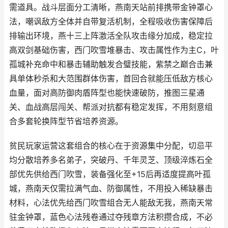
需道具。战斗层面分工清晰，燕南天站前排携带金钟罩心
法，嘲讽敌方全体并自带复活机制，全程吸收伤害保障后
排输出环境，燕十三上阵激活全队攻击缘分加成，稳定拉
高双剑基础伤害，西门吹雪堆暴击、攻击属性作为主C，叶
孤城补充命中和暴击辅助触发合璧技能，紫禁之巅合击兼
具单体秒杀和大范围群体伤害，首回合就能压低敌方核心
血量，面对高防御肉盾阵型也能快速破防，推图三星通
关、血战高层闯关、帮派对抗都有稳定发挥，不用刻意组
合多套轮换阵型节省培养资源。
贫民玩家运营这套组合的核心在于资源集中分配，切忌平
均分散培养多名弟子，突破丹、千年灵芝、顶级淬炼石全
部优先供给西门吹雪，装备强化至+15后再适度提高叶孤
城，燕南天仅需拉满气血、防御属性，不用投入稀缺暴击
材料，心法优先给西门吹雪组合无人能敌无我，燕南天常
驻金钟罩，蓝色心法残卷通过夺残章方法积攒合成，不必