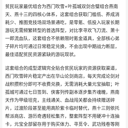
贫民玩家最优组合为西门吹雪+叶孤城双剑合璧组合燕南
天、燕十三的四核心体系，这套组合获取门槛低、养成消
耗少、推图竞技场双场景通吃，是零氪、低投入玩家长期
游玩无需频繁转型的首选阵型，对比李寻欢飞刀流、萧十
一郎流血队，这套组合不依赖限时氪金道具，全部核心弟
子碎片均可通过日常稳定兑换，不会出现中期战力断层，
最佳适配贫民资源紧缺的游玩现状。
这套组合的成型逻辑完全贴合贫民玩家的资源获取渠道，
西门吹雪碎片稳定产出在华山论剑商店，每天完成论剑对
战积攒积分即可不收费兑换，无需消耗大量元宝抽取；叶
孤城可通过七日签到、侠客列传副本逐步集齐魂魄，燕南
天作为甲级坦克，主线通关、血战闯关都会持续赠送碎
片，过渡阶段甚至能用高阶紫卡临时替代，燕十三则依托
帮派商店、游历奇遇轻松集齐，整套阵型不用硬冲十连抽
卡，元宝全部留存用于购买体力、寻觅令、武功残卷等刚