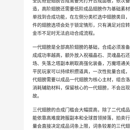
全民奇迹翅膀合成需要先打开合成面板，依次备
造，高阶翅膀还需要低阶成品翅膀作为基础素材
单找到合成功能，在左侧分类栏选中翅膀类目，
件的翅膀选项会处于锁定情形，只有满足对应转
金币不足时无法启动合成流程。
一代翅膀是全部高阶翅膀的基础，合成必须准备
成成功率越高，额外放入祝福晶石、灵魂晶石还
场、失落之塔副本刷取高强化装备，万魔塔通关
平民玩家可以持续积攒道具，一次性批量合成，
代翅膀需要以成品一代翅膀为核心主材，组合洛
消耗辅助材料，保留核心的一代翅膀，不会出现
故。
三代翅膀的合成门槛会大幅提高，除了二代成品
能依靠高难度跨服副本和全球首领掉落，拍卖行
量会直接决定成品词条上限，词条较差的三代翅