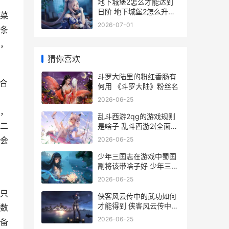
地下城堡2怎么才能达到
日阶 地下城堡2怎么升锻
菜
造最划算
2026-07-01
条
，
猜你喜欢
斗罗大陆里的粉红香肠有
合
何用 《斗罗大陆》粉丝名
2026-06-25
，
乱斗西游2qg的游戏规则
二
是啥子 乱斗西游2(全面革
新)
会
2026-06-25
少年三国志在游戏中蜀国
副将该带啥子好 少年三国
志在游戏哪里玩
2026-06-25
只
侠客风云传中的武功如何
才能得到 侠客风云传中的
数
门派
2026-06-25
备