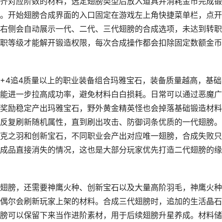
齐对应阶数的材料，选定翅膀类型后放入道具并消耗金币完成锻
。开始翅膀合成界面的入口固定在游戏左上角快捷菜单栏，点开
右侧会自动展示一代、二代、三代翅膀的合成选项，未达到转职
职等级才能解开锻造权限，每次合成操作都会扣除固定数额金币
+4追4质量以上的职业装备组合玛雅宝石，装备质量越高，基础
能进一步拉高成功率，避免材料白白损耗。日常可以通过恶魔广
奖励稳定产出玛雅宝石，野外黄金精英怪也会掉落基础锻造材料
反复刷新随机属性，直到刷出攻击、防御词条优质的一代翅膀。
克之羽和创新宝石，不同职业会产出对应唯一翅膀，合成失败只
成品直接消失的情况，这也是大部分玩家优先打造二代翅膀的缘
翅膀，还需要神鹰火种、创新宝石以及大量高阶羽毛，神鹰火种
偶尔会刷新玩家上架的材料。合成三代翅膀时，追加的生活晶石
膀可以保留下来当作进阶素材，用于后续翅膀升星养成。材料储