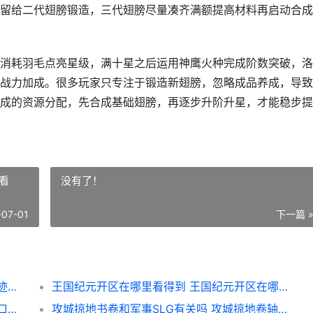
留给二代翅膀锻造，三代翅膀尽量凑齐满额提高材料再启动合成
消耗羽毛点亮星级，满十星之后运用神鹰火种完成阶数突破，洛
战力加成。很多玩家只专注于锻造新翅膀，忽略成品养成，导致
成的资源分配，先合成基础翅膀，再逐步升阶升星，才能稳步提
看
没有了！
-07-01
下一篇 
全民奇迹里翅膀的合成流程是怎样的 全民奇迹翅膀碎片兑换
王国纪元开区在哪里看得到 王国纪元开区在哪里看
口袋妖怪火红火红版有哪些宝可梦实力突出 口袋妖怪火红火箭队仓库密码
攻城掠地书卷和军事SLG有关吗 攻城掠地卷轴怎么用