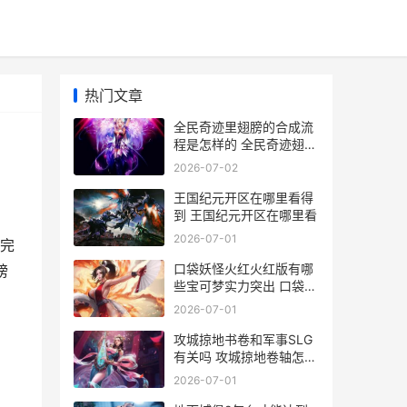
热门文章
全民奇迹里翅膀的合成流
程是怎样的 全民奇迹翅膀
碎片兑换
2026-07-02
王国纪元开区在哪里看得
到 王国纪元开区在哪里看
2026-07-01
完
口袋妖怪火红火红版有哪
膀
些宝可梦实力突出 口袋妖
怪火红火箭队仓库密码
2026-07-01
攻城掠地书卷和军事SLG
有关吗 攻城掠地卷轴怎么
用
2026-07-01