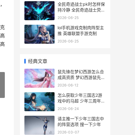
，
全民奇迹战士pk时怎样保
持冷静 全民奇迹战士荧石
最强组合搭配
2026-06-25
克
lol手机游戏克制肉阵型主
推 英雄联盟手游克制
高
2026-06-25
高
经典文章
鼠先锋在梦幻西游怎么合
成高资质 梦幻西游鼠先锋
为什么那么贵
2026-06-12
»
怎么获取少年三国志2游
戏中的马超 少年三周年兑
换码
2026-06-24
请主推一下少年三国志中
的阵营选项 搜一下少年
2026-03-07