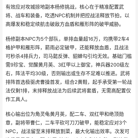
有效应对攻城掠地副本杨修挑战，核心在于精准配置武
将、战车和装备，吃透NPC机制并把控战法释放节拍，以
高爆发和稳定续航击破敌方血盾和雁形阵的破甲威胁。
杨修副本NPC为5个部队，单排血量超16万，均携带2车4
格护甲和雁形阵，箭雨必定破甲，还能释放血盾，且战法
可秒杀4排兵力，司马懿反弹、貂蝉勾引均无效。基础门槛
需9珍宝、觉醒黄月英、3红甲以上御宝，神兵器200级左
右，阵法平均30级，否则输出或生存不足难以推进。武将
排阵首选极驱虎曹操首发，组合2黄鞋，起手承受第一轮战
法仅剩1排，末排释放战法为后续武将套盾，无需高配置仅
作工具人。
核心输出位为角灵龟黄月英，配二车、双红甲和绝顶勋
章，副将带曹仁，二车平砍可刀刀破甲，能稳定应对3个
NPC，战法留至末排释放割菜，最大化输出效率。次发可