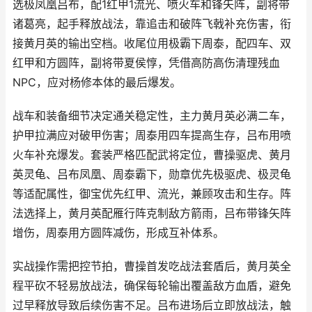
选极凤凰吕布，配1红甲1流光、喷火车和锋矢阵，副将带
诸葛亮，起手释放战法，靠追击和破阵飞戟补充伤害，衔
接黄月英的输出空档。收尾位用极霸下周泰，配四车、双
红甲和方圆阵，副将带夏侯惇，凭借高防高伤清理残血
NPC，应对杨修本体的最后爆发。
战车和装备细节决定通关稳定性，主力黄月英必满二车，
护甲拉满应对破甲伤害；周泰用四车提高生存，吕布用喷
火车补充爆发。套装严格匹配武将定位，曹操驱虎、黄月
英灵龟、吕布凤凰、周泰霸下，勋章优先极驱虎、极灵龟
等适配属性，御宝优先红甲、流光，兼顾攻击和生存。阵
法选择上，黄月英配雁行阵克制敌方箭雨，吕布带锋矢阵
增伤，周泰用方圆阵减伤，形成互补体系。
实战操作需把控节拍，曹操首发吃战法套盾后，黄月英全
程平砍不轻易放战法，确保每轮输出覆盖敌方血盾，避免
过早释放导致后续伤害不足。吕布进场后立即放战法，触