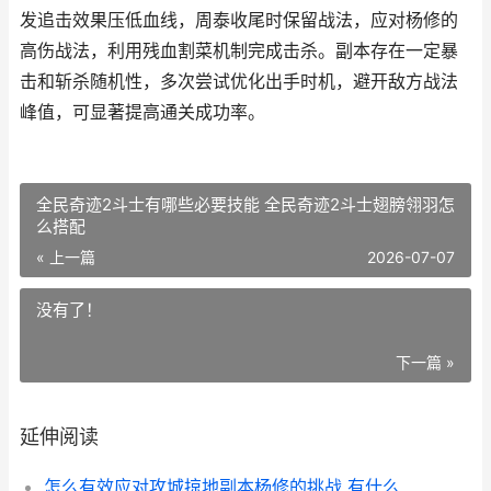
发追击效果压低血线，周泰收尾时保留战法，应对杨修的
高伤战法，利用残血割菜机制完成击杀。副本存在一定暴
击和斩杀随机性，多次尝试优化出手时机，避开敌方战法
峰值，可显著提高通关成功率。
全民奇迹2斗士有哪些必要技能 全民奇迹2斗士翅膀翎羽怎
么搭配
« 上一篇
2026-07-07
没有了！
下一篇 »
延伸阅读
怎么有效应对攻城掠地副本杨修的挑战 有什么应对方法