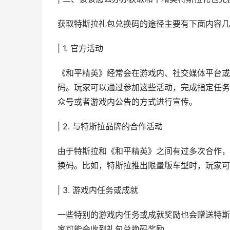
获取特斯拉礼包兑换码的途径主要有下面内容几
| 1. 官方活动
《和平精英》经常会在游戏内、社交媒体平台或
码。玩家可以通过参加这些活动，完成指定任务
众号或者游戏内公告的方式进行宣传。
| 2. 与特斯拉品牌的合作活动
由于特斯拉和《和平精英》之间有过多次合作，
换码。比如，特斯拉推出限量版车型时，玩家可
| 3. 游戏内任务或成就
一些特别的游戏内任务或成就奖励也会赠送特斯
家可能会收到礼包兑换码奖励。