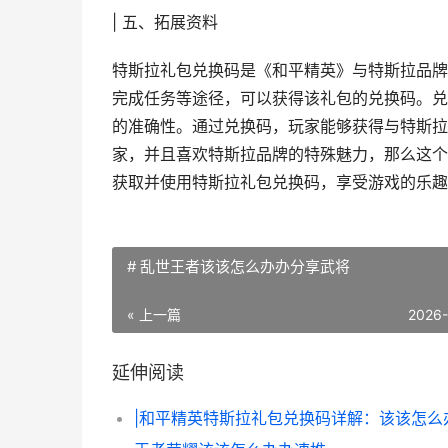
| 五、拓展资料
特斯拉礼包兑换码是《和平精英》与特斯拉品牌
完成任务等途径，可以获得该礼包的兑换码。兑
的准确性。通过兑换码，玩家能够获得与特斯拉
家，并且喜欢特斯拉品牌的特殊魅力，那么这个
获取并使用特斯拉礼包兑换码，享受游戏的乐趣
# 乱世王者该该怎么办办分享武将
« 上一篇
2026
延伸阅读