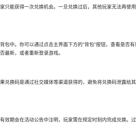
家只能获得一次兑换机会。一旦兑换过后，其他玩家无法再使用
背包中。你可以通过点击主界面下方的“背包”按钮，查看是否有
否最新，或者重新登录游戏。
果兑换码是通过社交媒体等渠道获得的，避免将兑换码泄露给其
有效期会在活动公告中注明，玩家需在规定时刻内完成兑换。过