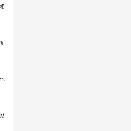
相
新
他
期