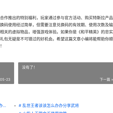
合作推出的特别福利，玩家通过参与官方活动、购买特斯拉产品
换码使用经过简单，但需要注意兑换码的有效期、使用次数及输
相关的虚拟物品，增强游戏体验。如果你是《和平精英》的忠实
礼包无疑是不可错过的好机会。希望这篇文章小编将能帮助你顺
！
没有了！
-05-23
下一篇 
|和平精英特斯拉礼包兑换码详解：该该怎么办办获取、使用及常见难题|
# 乱世王者该该怎么办办分享武将