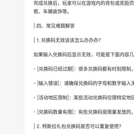
完成兑换后，玩家可以在游戏内的背包或奖励页
框、车辆装饰等。
| 四、常见难题解答
| 1. 兑换码无效该该怎么办办办？
如果输入兑换码后显示无效，可能是下面内容几
- |兑换码已经过期|：很多兑换码都有时刻限
- |输入错误|：请确保兑换码的字母和数字输
- |活动地区限制|：某些活动兑换码仅限特定地
- |兑换码数量有限|：有些兑换码是限量发放
| 2. 特斯拉礼包兑换码是否可以重复使用？