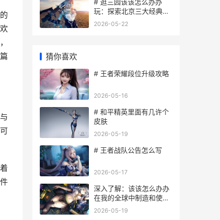
# 逛三园该该怎么办办
玩：探索北京三大经典园
的
林的魅力
2026-05-22
欢
，
篇
猜你喜欢
# 王者荣耀段位升级攻略
2026-05-16
# 和平精英里面有几许个
与
皮肤
可
2026-05-19
# 王者战队公告怎么写
着
2026-05-17
件
深入了解：该该怎么办办
在我的全球中制造和使用
雷
2026-05-19