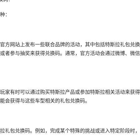
种：
官方网站上发布一些联合品牌的活动，其中包括特斯拉礼包兑换
或者参与抽奖来获得兑换码。通常，官方活动会通过微博、微信
玩家有时可以通过购买特斯拉产品或参加特斯拉相关活动来获得
能会获得与这些车型相关的礼包兑换码。
拉礼包兑换码。例如，完成某个特殊的挑战或进入特定阶段时，