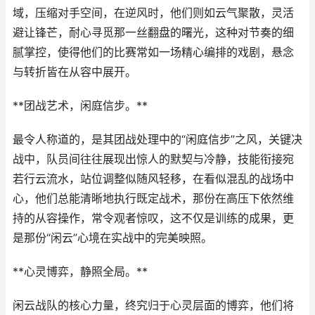
域，压缩对手空间，在逆风时，他们则如云气聚散，灵活
避让锋芒，耐心寻觅那一丝翻盘的曙光，这种对节奏的细
腻掌控，使得他们的比赛常如一场精心编排的戏剧，悬念
与转折皆在从容中展开。
**团战艺术，闲庭信步。**
最令人称道的，是其团战处理中的“闲庭信步”之风，关键决
战中，队员间往往展现出惊人的默契与冷静，技能衔接宛
若行云流水，站位调整似随风轻移，在看似混乱的战场中
心，他们总能清晰地执行既定战术，那份在高压下依然维
持的从容操作，常令观者惊叹，这不仅是训练的成果，更
是那份“闲云”心境在实战中的完美映照。
**心灵博弈，静照全局。**
闲云战队的核心力量，终究归于心灵层面的博弈，他们将