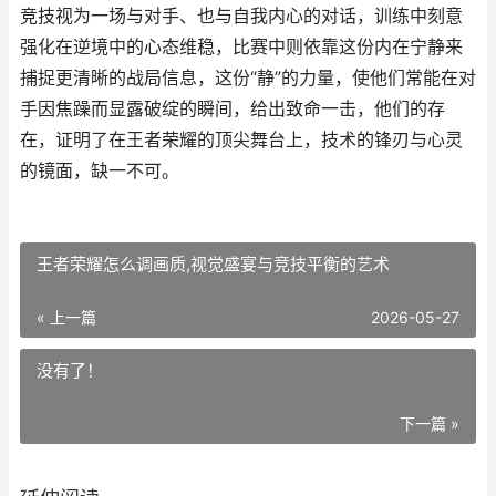
竞技视为一场与对手、也与自我内心的对话，训练中刻意
强化在逆境中的心态维稳，比赛中则依靠这份内在宁静来
捕捉更清晰的战局信息，这份“静”的力量，使他们常能在对
手因焦躁而显露破绽的瞬间，给出致命一击，他们的存
在，证明了在王者荣耀的顶尖舞台上，技术的锋刃与心灵
的镜面，缺一不可。
王者荣耀怎么调画质,视觉盛宴与竞技平衡的艺术
« 上一篇
2026-05-27
没有了！
下一篇 »