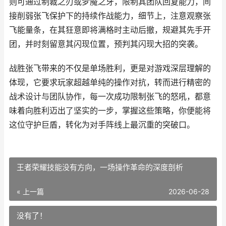
则可通过制裁之刃或梦魇之牙，限制其团队回复能力，间
接削弱张飞保护下的持续作战能力，细节上，注意观察张
飞能量条，在其狂意即将满格时主动后撤，规避其先手开
团，并时刻留意其闪现位置，预判其闪现大招的突袭。
战胜张飞带来的不仅是单场胜利，更是对游戏深层理解的
体现，它要求玩家超越单纯的操作对抗，转而进行精密的
战术设计与团队协作，每一次成功限制张飞的怒吼，都意
味着向胜利迈出了坚实的一步，掌握这些策略，你便能将
这位守护巨盾，转化为对手阵线上最沉重的突破口。
王者荣耀技能没有方向，一场操作革命的深度剖析
« 上一篇
2026-06-28
没有了！