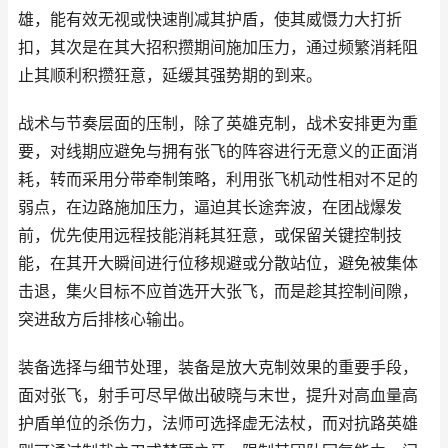
雄，能有效无视或快速削减其护盾，使其威慑力大打折
扣，其次是在其大招积攒期间施加压力，通过频繁消耗阻
止其顺利积攒狂意，延缓其强势期的到来。
战术与节奏层面的压制，除了英雄克制，战术安排更为重
要，对线期应避免与拥有张飞的阵容进行无意义的正面消
耗，转而采用分带牵制策略，利用张飞机动性相对不足的
弱点，在边路施加压力，逼迫其长途奔波，在团战爆发
前，优先使用远程技能消耗其狂意，或保留关键控制技
能，在其开大瞬间进行位移规避或分散站位，避免被集体
击退，集火目标不应首选开大张飞，而是趁其控制间隙，
突进敌方后排核心输出。
装备选择与细节处理，装备是放大克制效果的重要手段，
面对张飞，射手可尽早做出破晓与末世，提升对高血量高
护盾单位的杀伤力，法师可选择虚无法杖，而对抗路英雄