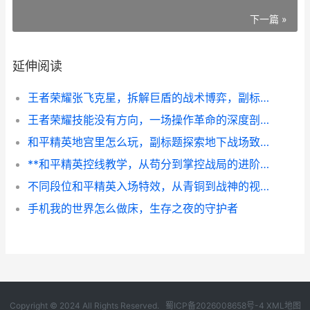
下一篇 »
延伸阅读
王者荣耀张飞克星，拆解巨盾的战术博弈，副标题，深入解析对抗张飞的策略与英雄选择
王者荣耀技能没有方向，一场操作革命的深度剖析
和平精英地宫里怎么玩，副标题探索地下战场致胜法则
**和平精英控线教学，从苟分到掌控战局的进阶艺术**
不同段位和平精英入场特效，从青铜到战神的视觉征程，副标题，光影铭刻的竞技之路
手机我的世界怎么做床，生存之夜的守护者
Copyright © 2024 All Rights Reserved.
蜀ICP备2026008658号-4
XML地图