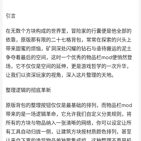
引言
在无数个方块构成的世界里，冒险家的行囊便是他全部的
依靠，原版那有限的二十七格背包，常常在探索的兴头上
带来甜蜜的烦恼，矿洞深处闪耀的钻石与亟待搬运的泥土
争夺着最后的空间，这时一个优秀的物品栏mod便悄然登
场，它不仅仅是空间的延伸，更是游戏哲学的一次升华，
让我们以资深玩家的视角，深入这片整理的天地。
整理逻辑的彻底革新
原版背包的整理按钮仅仅是最基础的排列，而物品栏mod
带来的是一场逻辑革命，它允许我们自定义分类规则，将
所有的方块与物品纳入一张清晰的网络，你可以设定让所
有工具自动归拢一侧，让建筑方块按材质颜色排列，甚至
让来自下界的诡异物品单独聚集成组，这种整理不再是机