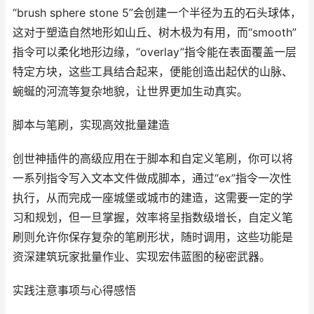
“brush sphere stone 5”会创建一个半径为五的石头球体，
这对于塑造自然地形如山丘、树木极为有用，而“smooth”
指令可以柔化地形边缘，“overlay”指令能在表面覆盖一层
特定方块，这些工具结合起来，便能创造出起伏的山脉、
蜿蜒的河流等复杂地貌，让世界更加生动真实。
脚本与笔刷，实现高效批量建造
创世神插件的高级应用在于脚本和自定义笔刷，你可以将
一系列指令写入文本文件做成脚本，通过“ex”指令一次性
执行，从而完成一座城堡或城市的建造，这需要一定的学
习和规划，但一旦掌握，效率将呈指数级增长，自定义笔
刷则允许你保存复杂的笔刷形状，随时调用，这些功能是
资深建筑玩家批量作业、实现宏伟蓝图的秘密武器。
实践注意事项与心得感悟