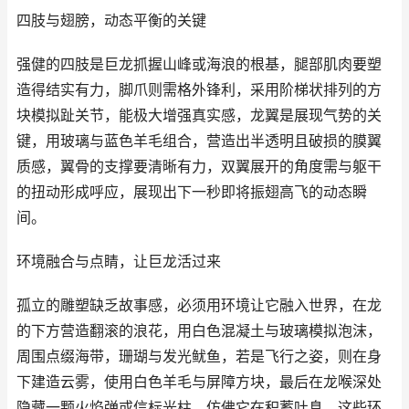
四肢与翅膀，动态平衡的关键
强健的四肢是巨龙抓握山峰或海浪的根基，腿部肌肉要塑
造得结实有力，脚爪则需格外锋利，采用阶梯状排列的方
块模拟趾关节，能极大增强真实感，龙翼是展现气势的关
键，用玻璃与蓝色羊毛组合，营造出半透明且破损的膜翼
质感，翼骨的支撑要清晰有力，双翼展开的角度需与躯干
的扭动形成呼应，展现出下一秒即将振翅高飞的动态瞬
间。
环境融合与点睛，让巨龙活过来
孤立的雕塑缺乏故事感，必须用环境让它融入世界，在龙
的下方营造翻滚的浪花，用白色混凝土与玻璃模拟泡沫，
周围点缀海带，珊瑚与发光鱿鱼，若是飞行之姿，则在身
下建造云雾，使用白色羊毛与屏障方块，最后在龙喉深处
隐藏一颗火焰弹或信标光柱，仿佛它在积蓄吐息，这些环