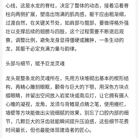
心线，这是水龙的脊柱，决定了整体的动态，接着沿着脊
柱向两侧扩展，塑造出饱满的肌肉感，躯干应由粗渐细，
过渡自然，在关键关节处，如肩部与髋部，要做得格外强
壮以支撑后续的翅膀与四肢，这个过程需要不断退后观
察，调整比例，避免龙身显得僵硬或臃肿，一条生动的
龙，其躯干必定充满力量与韵律。
头部与细节，赋予巨龙灵魂
龙头是整条龙的灵魂所在，先用方块堆砌出基本的楔形结
构，再精心雕刻眼眶，颧骨与巨大的下颚，用深色方块点
缀眼睛，并留出空间放入岩浆块或南瓜灯，让它拥有摄人
心魄的凝视，龙角，龙须与背鳍是点睛之笔，使用栅栏，
墙壁等方块能做出尖锐细腻的效果，别忘了口腔内部的细
节，几颗巨大的牙齿就能瞬间提升压迫感，这些细节花费
时间最长，但也最能体现建造者的匠心。