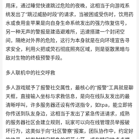
用床，通过睡觉快速跳过危险的夜晚，这相当于向游戏系
统发出了“跳过威胁时段”的请求，当被困或受伤时，饮用药
水或食用金苹果是向自身生命系统发出的强力恢复信号，
另一种无声的警报是建造避难所，迅速搭建一个封闭空
间，隔绝对外界的危险，这行为本身就是在向环境宣告寻
求安全，利用火把或荧石彻底照亮区域，则是驱散黑暗与
敌对生物的终极预警手段。
多人联机中的社交呼救
多人游戏赋予了报警社交属性，最核心的“报警”工具就是聊
天框，直接输入坐标与求救信息，是向在线队友发出的最
清晰呼叫，许多服务器还设有传送指令，如tpa，能立即将
你传送到队友身边，这相当于发出了紧急传送请求，成熟
的服务器社区会建立规则，玩家可以向在线管理员举报破
坏行为，这类似于向“社区警察”报案，团队协作中，约定好