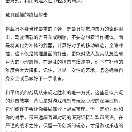
击方式，利用的是人性中轻敌的弱点。
载具碰撞的终极射击
将载具本身当作最重的子弹，是最具视觉冲击力的奇葩射
击，驾驶满载的吉普车或蹦蹦，不要总想着当作掩体，而
是将其化为冲锋的武器，计算好对手的移动轨迹，全速冲
撞，这不仅是物理层面的打击，更能对敌人及其队友造成
巨大的心理震撼，在混乱的撞击与爆炸中，你下车补枪的
难度会大大降低，记住，这是一次性的艺术，务必确保自
身安全或已做好下一手准备。
和平精英的战场从未规定胜利的唯一方式，这些看似荒诞
的射击教学，背后是对游戏机制与玩家心理的深层理解，
它们或许不会让你每局都登上冠军宝座，但一定能为你和
你的对手，带来远超普通对局的深刻记忆与欢声笑语，在
严谨的战术之外，保留一份创新的玩心，才是游戏乐趣的