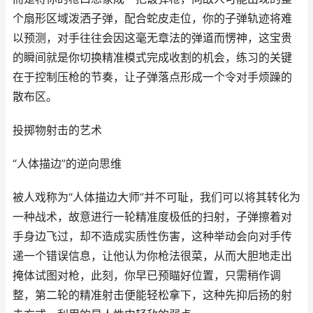
个扇形区域泼洒子弹，配合蛇皮走位，你的子弹轨迹将难
以预测，对手往往会因这毫无章法的弹道而愣神，这宝贵
的瞬间就是你切换精准模式完成收割的机会，练习的关键
在于控制压枪的节奏，让子弹落点形成一个令对手烦躁的
散布区。
投掷物射击的艺术
“人体描边”的逆向思维
被人戏称为“人体描边大师”并不可耻，我们可以将其转化为
一种战术，故意进行一轮精准度极低的扫射，子弹擦着对
手身边飞过，却不造成实质性伤害，这种举动会向对手传
递一个错误信息，让他认为你枪法很菜，从而大胆地走出
掩体试图对枪，此刻，你早已预瞄好位置，只需稍作调
整，第二轮的精准射击便能轻松拿下，这种先抑后扬的射