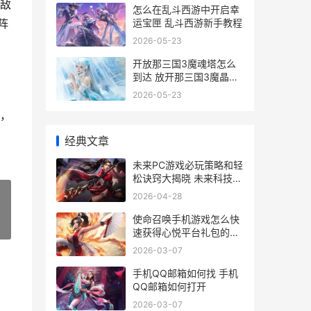
敌
怎么在乱斗西游中开启幸
运宝匣 乱斗西游新手教程
阵
2026-05-23
开放那三国3魔魂塔怎么
到达 放开那三国3魔晶怎
么获得
2026-05-23
，
经典文章
未来PC游戏必玩策略和轻
松诀窍大揭晓 未来科技的
电脑游戏
2026-04-28
使命召唤手机游戏怎么快
»
速获得心悦平台礼包的完
美策略 使命召唤手游视频
2026-03-07
手机QQ邮箱如何找 手机
QQ邮箱如何打开
2026-03-07