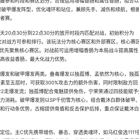
握参和时段和赛区划分，合理运用增幅香肠和属性香肠，组合以
雪破甲爆发阵型，优化魂环和站位，兼顾先手、减伤和续航，根
者赛。
20点30分到22点30分的放开时段内匹配对战，初始积分为
一次对战方可参和排行。该玩法分为核心赛区和外部赛区，核心赛
应优先聚焦核心赛区。对战前可运用增幅香肠为本局战斗提高属性
高收益香肠，最大化战力优势。
爆发和破甲爆发两类。叠毒爆发以独孤博、孟依然为核心，独孤
毒素至五层时，可获取300%攻击力的额外伤害，同时限制敌方回
222走爆发流；独孤博配合鬼魅提供免伤，宁荣荣通过四技能赋予
力消耗。破甲爆发则以SP千仞雪为核心，组合戴沐白群体破甲
和行动条优势，古榕提供骨盾和反击保护后排，重点保证戴沐白
位。主C优先携带增伤、暴击、穿透类魂环，如马红俊选1111