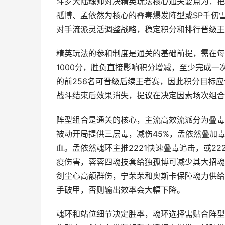
斗罗大陆魂师对决精英玩法核心通关要点为：把
孤博、孟依然为核心的叠毒爆发阵型或SP千仞
对手流派灵活调整战略，稳定积分和排行晋级王
精英玩法的参和制度是通关的基础前提，需在每天
1000分，胜负直接影响积分增减，至少完成
的前256名可晋级后续王者赛，因此积分目标
战斗结束后效果消失，提议在决定因素场次组合
阵型组合是通关的核心，主流高效流派分为叠毒
被动开局提供三层毒，减伤45%，孟依然叠加
血。孟依然魂环主推2221快速叠毒追击，或2
疫伤害，蓉蓉四魂技套给独孤博可减少其大招魂
剑尘心高额群伤，宁荣荣和奥斯卡保障魂力供给
手破甲，否则输出效率会大幅下降。
魂环和站位细节决定胜率，魂环选择需贴合阵型定