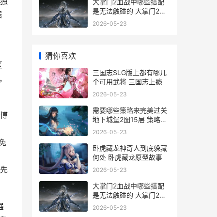
独
大掌门2血战中哪些搭配
是无法触碰的 大掌门2阵
据
容站位
2026-05-23
猜你喜欢
区
三国志SLG版上都有哪几
，
个可用武将 三国志上瘾
2026-05-23
需要哪些策略来完美过关
博
地下城堡2图15层 策略的
要素
2026-05-23
免
卧虎藏龙神奇人到底躲藏
、
何处 卧虎藏龙原型故事
先
2026-05-23
大掌门2血战中哪些搭配
是无法触碰的 大掌门2阵
容站位
强
2026-05-23