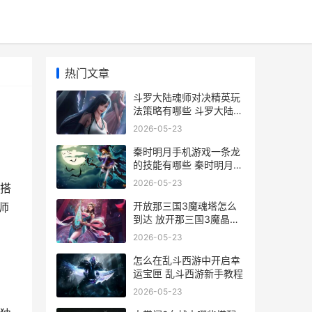
热门文章
斗罗大陆魂师对决精英玩
法策略有哪些 斗罗大陆魂
师对决官方正版
2026-05-23
秦时明月手机游戏一条龙
的技能有哪些 秦时明月手
游最新版本
2026-05-23
搭
开放那三国3魔魂塔怎么
师
到达 放开那三国3魔晶怎
么获得
2026-05-23
怎么在乱斗西游中开启幸
运宝匣 乱斗西游新手教程
2026-05-23