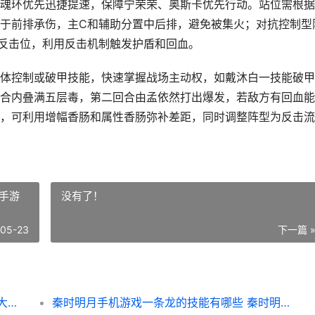
魂环优先迅捷提速，保障宁荣荣、奥斯卡优先行动。站位需根据
于前排承伤，主C和辅助分置中后排，避免被集火；对抗控制型
反击位，利用反击机制触发护盾和回血。
体控制或破甲技能，快速掌握战场主动权，如戴沐白一技能破甲
合内叠满五层毒，第二回合由孟依然打出爆发，若敌方有回血能
，可利用增幅香肠和属性香肠弥补差距，同时调整阵型为反击流
手游
没有了！
-05-23
下一篇 
斗罗大陆魂师对决精英玩法策略有哪些 斗罗大陆魂师对决官方正版
秦时明月手机游戏一条龙的技能有哪些 秦时明月手游最新版本