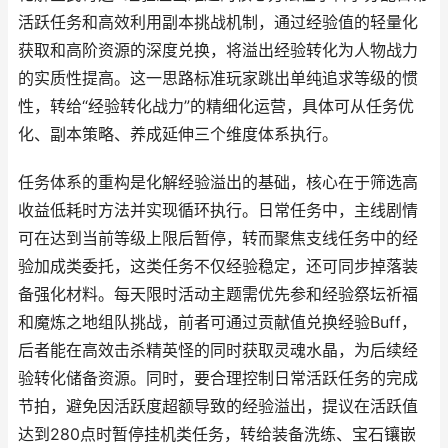
活跃任务和高效利用副本挑战机制，通过经验值的轻量化
获取和高阶资源的深度兑换，将溢出经验转化为人物战力
的实质性提高。这一思路标准玩家跳出单纯追求等级的惯
性，转给“经验转化战力”的精细化运营，具体可从任务优
化、副本策略、养成延伸三个维度体系执行。
任务体系的重构是化解经验溢出的基础，核心在于筛选高
收益低耗时方法并实现循环执行。日常任务中，主线剧情
可在达到当前等级上限后暂停，转而聚焦支线任务中的经
验加成类委托，这类任务不仅经验稳定，还可同步掉落装
备强化材料。每天限时活动主题需优先参和经验祭坛祈福
和魔炼之地组队挑战，前者可通过贡献值兑换经验Buff，
后者能在高效击杀精英怪的同时获取灵魂水晶，为后续经
验转化储备资源。同时，要合理控制日常活跃任务的完成
节拍，避免因活跃度超额导致的经验溢出，提议在活跃值
达到280点时暂停挂机类任务，转给装备洗练、宝石镶嵌