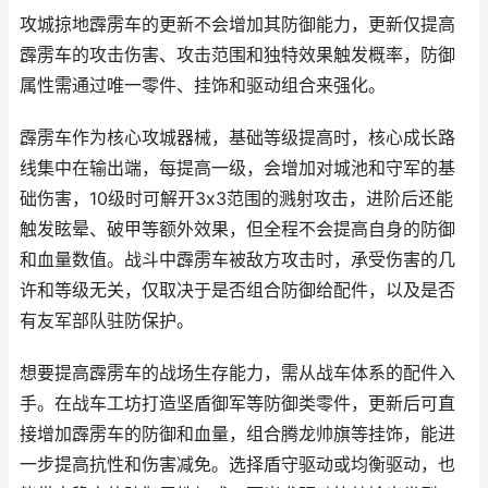
攻城掠地霹雳车的更新不会增加其防御能力，更新仅提高
霹雳车的攻击伤害、攻击范围和独特效果触发概率，防御
属性需通过唯一零件、挂饰和驱动组合来强化。
霹雳车作为核心攻城器械，基础等级提高时，核心成长路
线集中在输出端，每提高一级，会增加对城池和守军的基
础伤害，10级时可解开3x3范围的溅射攻击，进阶后还能
触发眩晕、破甲等额外效果，但全程不会提高自身的防御
和血量数值。战斗中霹雳车被敌方攻击时，承受伤害的几
许和等级无关，仅取决于是否组合防御给配件，以及是否
有友军部队驻防保护。
想要提高霹雳车的战场生存能力，需从战车体系的配件入
手。在战车工坊打造坚盾御军等防御类零件，更新后可直
接增加霹雳车的防御和血量，组合腾龙帅旗等挂饰，能进
一步提高抗性和伤害减免。选择盾守驱动或均衡驱动，也