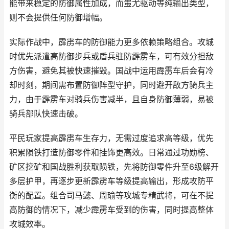
能带来稳定的防御属性加成，而蚩尤驱动等纯输出类型，
则不会提供任何防御增幅。
实际作战中，霹雳车的防御能力更多依赖策略组合。攻城
时优先派遣高防御步兵或盾兵驻防霹雳车，可有效分担敌
方伤害，避免其被快速摧毁。国战中运用霹雳车后会有冷
却时刻，期间需布置防御阵型守护，同时避开敌方骑兵主
力，由于霹雳车对骑兵伤害减半，且自身防御薄弱，易被
骑兵部队快速击破。
平民玩家提高霹雳车生存力，无需过度追求高等级，优先
积累陨铁打造防御零件和挂饰更高效。日常通过功勋榜、
矿区挖矿和国战胜利获取陨铁，先将防御零件升至6级解开
多层护甲，再逐步更新霹雳车等级提高输出，形成攻防平
衡的配置。组合司马懿、周瑜等攻城专精武将，可在不提
高防御的情况下，减少霹雳车受到的伤害，同时提高整体
攻城效率。