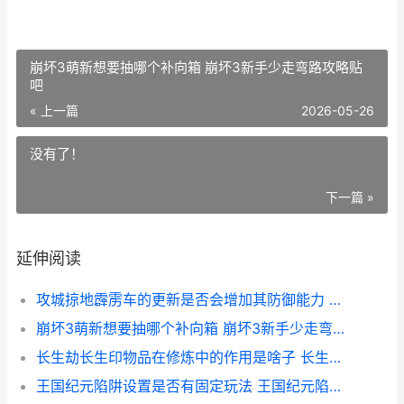
崩坏3萌新想要抽哪个补向箱 崩坏3新手少走弯路攻略贴
吧
« 上一篇
2026-05-26
没有了！
下一篇 »
延伸阅读
攻城掠地霹雳车的更新是否会增加其防御能力 攻城掠地霹雳车有必要买吗
崩坏3萌新想要抽哪个补向箱 崩坏3新手少走弯路攻略贴吧
长生劫长生印物品在修炼中的作用是啥子 长生劫 hita
王国纪元陷阱设置是否有固定玩法 王国纪元陷阱设计图