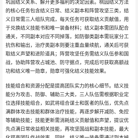
巩固结义关系、解开更多福利的决定因素。桃园结义方法
的核心任务包含结义日常、结义副本和阵营攻坚三类，结
义日常需三人组队完成，每天任务可获取结义贡献值，用
于兑换结义技能书和唯一装备材料；结义副本需团队配合
通关，不同副本对应不同掉落，如防御类副本需玩家分工
抗伤和输出，治疗类副本则要注重血量续航，通关后可获
取结义声望和进阶道具；阵营攻坚任务需结义队伍参和国
战，协助阵营攻占城池、防守据点，完成后可获取高额战
功和结义唯一勋章，勋章可强化结义技能效果。
技能组合和资源分配是提高团队实力的核心细节。结义技
能分为攻击、防御、辅助三大类，三人队伍需根据职业定
位选择技能组合，如武将组合谋士和医者的队伍，优先点
满群体攻击技能和群体治疗技能，再逐步解开减防、免控
等辅助技能；技能更新需消耗结义贡献值和声望，提议优
先点满日常收益相关技能，再攻坚国战和副本技能，最大
化提高团队作战效率。同时，结义唯一装备需通过副本掉