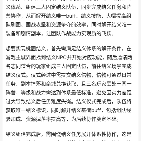
义体系、组建三人固定结义队伍，同步完成结义任务和阵
营协作，从而解开结义唯一buff、结义技能，大幅提高组
队刷图、国战攻坚和资源争夺的效率，同时解开结义唯一
装备和剧情副本，让团队作战能力实现质的飞跃。
想要实现桃园结义，首先需满足结义体系的解开条件，在
游戏主城界面找到结义NPC并开始对应功能，随后邀请两
名志同道合的玩家组成三人固定队伍，前往结义场景完成
结义仪式。仪式经过中需提交结义信物，信物可通过日常
任务、副本掉落和商城兑换获取，且三名玩家需处于同一
阵营，等级和战力需达到体系最低标准，避免因实力差距
过大导致结义后任务难度失衡。结义仪式完成后，队伍将
获取唯一结义标识，同时解开结义基础buff，包括组队经
验加成、资源掉落率提高等，为后续协作奠定基础。
结义组建完成后，需围绕结义任务展开体系性协作，这是