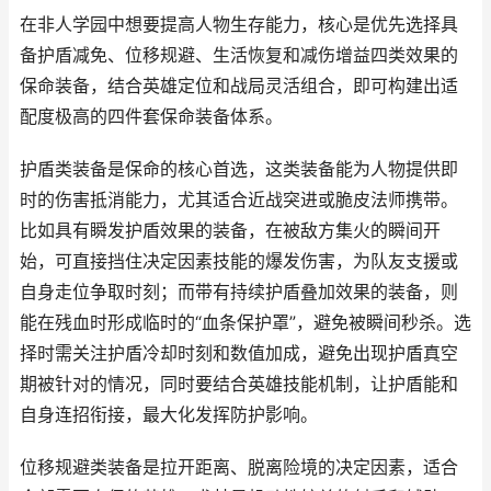
在非人学园中想要提高人物生存能力，核心是优先选择具
备护盾减免、位移规避、生活恢复和减伤增益四类效果的
保命装备，结合英雄定位和战局灵活组合，即可构建出适
配度极高的四件套保命装备体系。
护盾类装备是保命的核心首选，这类装备能为人物提供即
时的伤害抵消能力，尤其适合近战突进或脆皮法师携带。
比如具有瞬发护盾效果的装备，在被敌方集火的瞬间开
始，可直接挡住决定因素技能的爆发伤害，为队友支援或
自身走位争取时刻；而带有持续护盾叠加效果的装备，则
能在残血时形成临时的“血条保护罩”，避免被瞬间秒杀。选
择时需关注护盾冷却时刻和数值加成，避免出现护盾真空
期被针对的情况，同时要结合英雄技能机制，让护盾能和
自身连招衔接，最大化发挥防护影响。
位移规避类装备是拉开距离、脱离险境的决定因素，适合