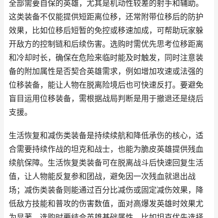
全部需要自保的英雄，尤其是机动性较差的射手和辅助。
这类装备不仅能提供短距离位移，还常附带位移后的防护
效果，比如位移后短暂的免控或移速加成，可帮助玩家躲
开敌方的控制链和后续伤害。选购时需优先思考位移距离
和冷却时长，确保在危险来临时能及时触发，同时注意装
备的附加属性是否契合英雄需求，例如增加攻速或法强的
位移装备，能让人物在脱离险境后也可快速反打。要避免
盲目运用位移装备，需根据战局判断是用于撤退还是绕后
支援。
生活恢复和减伤类装备是持续续航和降低承伤的核心，适
合需要持续作战的坦克和战士，也能为脆皮英雄提供残血
续航保障。生活恢复类装备可在脱离战斗后快速回复生活
值，让人物能反复参和团战，避免因一次残血就退出战
场；减伤类装备则能通过百分比减伤或固定减伤效果，降
低敌方技能和普攻的伤害数值，面对高爆发英雄时效果尤
为显著。选购时要结合英雄基础属性，比如坦克优先选择