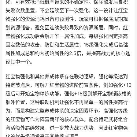
化，可有效抵消低概率带来的不确定性。保底触发后累积
失败次数重置，不会延续至下一次强化，这一设计让红宝
物强化的资源消耗具备可预测性，玩家可根据保底周期规
划资源储备，避免因连续失败导致的资源断层。同时，红
宝物强化成功后会解开唯一属性加成，每级强化固定提高
固定数值的攻击、防御和生活属性，15级强化完成后基础
属性加成总和约为初始属性的2.5倍，是提高战力的核心途
径其中一个。
红宝物强化和其他养成体系存在联动逻辑，强化等级达到
特定节点后，可解开红宝物的进阶前置条件，例如强化+10
级后可开始宝物精炼功能，强化+15级则解开宝物镶嵌槽的
额外位置，这种联动机制让强化不再是单一的属性提高行
为，而是构建完整养成体系的决定因素环节。高强化等级
的红宝物可作为阵营羁绊的核心载体，配合特定武将组合
激活额外羁绊效果，进一步放大战力优势，因此红宝物强
化的优先级通常高于其他养成项目。