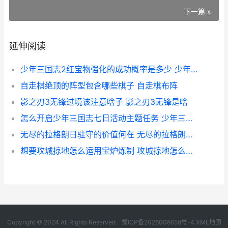
下一篇 »
延伸阅读
少年三国志2红宝物强化的成功概率是多少 少年三国志2红颜图片
自走棋绝顶的阵型包含哪些棋子 自走棋布阵
影之刃3无锋过境该注意啥子 影之刃3无锋是啥
怎么开启少年三国志七日活动主题任务 少年三国志开启功能最新表
无尽的拉格朗日驻守的价值何在 无尽的拉格朗日舰船排行
想要攻城掠地怎么运用宝炉炼制 攻城掠地怎么攻城
Copyright © 2024 All Rights Reserved.
蜀ICP备2026008658号-4
XML地图