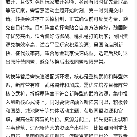
放开，且仅对强国玩家放开名额，名额有限时优先录取高
等级玩家，需留意活动主题开始时刻，第一时刻提交申
请。转换经过存在关掉机制，正式确认前可反复考量，避
免盲目转换。目标阵营选择需贴合自身方法偏好，魏国防
守优势突出，适合偏好防御战、稳扎稳打的玩家；蜀国资
源兑换效率高，适合平民玩家积累资源；吴国商店刷新
快、征伐效率高，适合氪金玩家快速成型。选定后及时退
出原阵营同盟，避免转换后出现同盟权限异常。
转换阵营后需快速适配新环境，核心是重构武将和阵型体
系，新阵营有唯一武将羁绊和加成，需优先培养目标阵营
核心武将，拆解原阵营不符合新阵型的武将资源，集中投
入到新核心武将上。同时要快速融入新阵营同盟，积极参
和国战、城池防守等集体活动主题，获取同盟资源和官
职，提高在新阵营的地位。资源分配上，优先更新主城和
军事建筑，适配新阵营的资源产出特性，比如蜀国侧重集
市更新，吴国侧重商店刷新，保障资源稳定供给。要熟悉