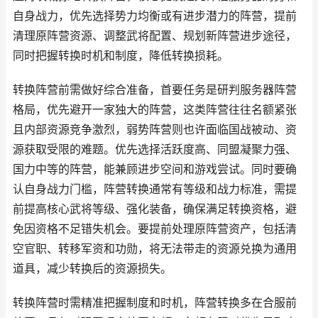
自身战力，优先选择势力均衡或有进步潜力的阵营，提前
清理原阵营资源、调整武将配置、规划新阵营进步途径，
同时把握转换时机和制度，降低转换损耗。
转换阵营前需做好综合准备，首要任务是研判服务器阵营
格局，优先避开一家独大的阵营，这类阵营往往名额紧张
且内部资源竞争激烈，弱势阵营则也许面临国战被动、资
源获取受限的难题。优先选择活跃度高、同盟凝聚力强、
国力中等的阵营，能兼顾进步空间和游戏尝试。同时要确
认自身战力门槛，阵营转换通常有等级和战力标准，需提
前提高核心武将等级、强化装备，确保满足转换资格，避
免因资格不足错失机会。要提前处理原阵营资产，包括清
空官职、转移军资和功勋，将无法带走的资源兑换为通用
道具，减少转换后的资源损失。
转换阵营时需精准把握制度和时机，阵营转换多在合服前