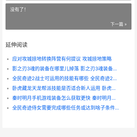
没有了！
下一篇 »
延伸阅读
应对攻城掠地转换阵营有何提议 攻城掠地策略
影之刃3魂的装备在哪里儿掉落 影之刃3魂装备攻略
全民奇迹2战士可运用的技能有哪些 全民奇迹2战士四转攻略
卧虎藏龙天龙帮派技能是否适合新人运用 卧虎藏龙天宇端
秦时明月手机游戏装备怎么获取更快 秦时明月手游 下载
全民奇迹侍女需要完成哪些任务或达到啥子条件 全民奇迹任务几点刷新