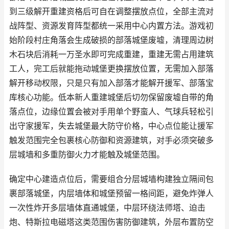
到三级解开重建资格后可自在调整摆放点位，全部主流对
战阵型、资源发育阵型都统一采用中心内置方法。游戏初
始阶段村庄角落会生成破损的部落城堡废墟，清理周边树
木石块后消耗一万圣水即可完成重建，重建无需占用建筑
工人，完工后就能拖动城堡更换摆放位置，无需加入部落
解开移动权限，只是只有加入部落才能解开援军、部落宝
库核心功能。低本新人重建城堡后切勿保留废墟自带的角
落点位，边缘位置会被对手用单个野蛮人、气球兵轻松引
出守家援军，失去城堡最大防守价格，中心点位能让援军
触发范围完全包裹核心防御和资源建筑，对手必须突破多
层城墙和多重防御火力才能触及城堡范围。
确定中心建造点位后，需要组合分层城墙构建独立隔间包
裹部落城堡，内层墙体和城堡预留一格间距，避免炸弹人
一次性炸开多层墙体直通城堡，中层环绕法师塔、迫击
炮、特斯拉电磁塔这类范围伤害防御建筑，外层布置防空