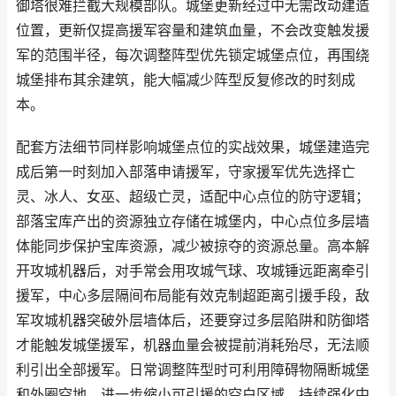
御塔很难拦截大规模部队。城堡更新经过中无需改动建造
位置，更新仅提高援军容量和建筑血量，不会改变触发援
军的范围半径，每次调整阵型优先锁定城堡点位，再围绕
城堡排布其余建筑，能大幅减少阵型反复修改的时刻成
本。
配套方法细节同样影响城堡点位的实战效果，城堡建造完
成后第一时刻加入部落申请援军，守家援军优先选择亡
灵、冰人、女巫、超级亡灵，适配中心点位的防守逻辑；
部落宝库产出的资源独立存储在城堡内，中心点位多层墙
体能同步保护宝库资源，减少被掠夺的资源总量。高本解
开攻城机器后，对手常会用攻城气球、攻城锤远距离牵引
援军，中心多层隔间布局能有效克制超距离引援手段，敌
军攻城机器突破外层墙体后，还要穿过多层陷阱和防御塔
才能触发城堡援军，机器血量会被提前消耗殆尽，无法顺
利引出全部援军。日常调整阵型时可利用障碍物隔断城堡
和外圈空地，进一步缩小可引援的空白区域，持续强化中