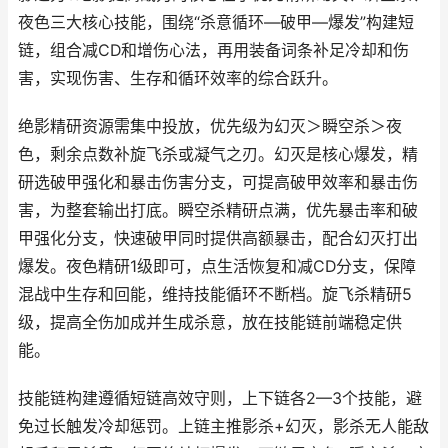
夜色三大核心技能，围绕“杀意循环—破甲—爆发”构建短
链，组合减CD和增伤心法，再用装备词条补足冷却和伤
害，实现伤害、生存和循环效率的综合跃升。
绝影精研资源需集中投放，优先级为幻灭＞瞬空杀＞夜
色，剩余点数补旋飞杀或凝气之刃。幻灭是核心爆发，精
研选破甲强化和暴击伤害分支，可提高破甲效率和暴击伤
害，为整套输出打底。瞬空杀精研点满，优先暴击率和破
甲强化分支，快速破甲同时提供高额暴击，配合幻灭打出
爆发。夜色精研1级即可，点生活恢复和减CD分支，保障
混战中生存和回能，维持技能循环不断档。旋飞杀精研5
级，提高全伤加成并生成杀意，放在技能链前端稳定供
能。
技能链构建遵循短链高效守则，上下链各2—3个技能，避
免过长触发冷却惩罚。上链主推影杀+幻灭，影杀无人能敌