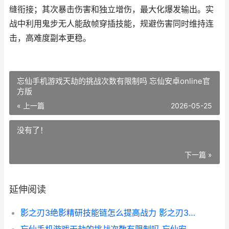
缝衔接；其次暴击伤害和独立增伤，最大化爆发输出。实
战中利用鬼步无人能敌帧穿插技能，规避伤害同时维持连
击，高难度副本更稳。
忘仙手机游戏天劫的挑战次数有限制吗 忘仙安卓online官
方版
« 上一篇
2026-05-25
没有了！
下一篇 »
延伸阅读
影之刃3绝影精研技能链怎么提高战力 影之刃3绝影是啥