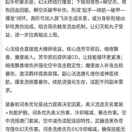
起手积累杀意，幻灭终结打爆发；下链用夜色+瞬空杀，夜
色回血回能，瞬空杀破甲补伤，形成“起手—续航—破甲—
爆发”闭环。高阶可加入旋飞杀生成杀意，或分身斩衔接凶
斩吃真伤加成，组合雨杀触发流血机制，让幻灭和丸子受
益，进一步拉高输出上限。
心法组合直接放大精研收益，核心选芳华邪后、暗夜飘
香、魔堡故人。芳华邪后提供减CD，让技能循环更紧凑；
暗夜飘香增伤并强化空中连击稳定性；魔堡故人补攻击和
暴伤，激活羁绊提高容错。副心法选唐礼增伤或神医续
航，爆发流侧重暴伤，续航流强化生存，适配不同副本需
求。
装备和词条优化是战力提高决定因素，奥义流选无名套装
+充能护腕，词条优先奥义伤害、冷却缩减、暴击伤害。空
中流搭唐门套装，空中减伤适配连招特性，武器选黑色苍
穹强化幻灭伤害。词条洗练优先5%冷却缩减，确保技能无