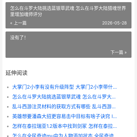
怎么在斗罗大陆挑选蓝银草武魂 怎么在斗罗大陆猎魂世界
里增加魂师评分
« 上一篇
2026-05-28
没有了！
下一篇 »
延伸阅读
大掌门2小李有没有升级阵型 大掌门2小李带什么真元
怎么在斗罗大陆挑选蓝银草武魂 怎么在斗罗大陆猎魂世界里增加魂师评分
乱斗西游注灵材料的获取方式有哪些 乱斗西游做玄技巧
英雄想要潘森大招更容易击中目标有啥子诀窍 lol新版潘森怎么玩
怎样在泰拉瑞亚1.2版本中找到剑冢 怎样在泰拉瑞亚里用指令获得天顶剑装备
怎么在全民奇迹mu中为人物添加状态 全民奇迹怎么玩才厉害