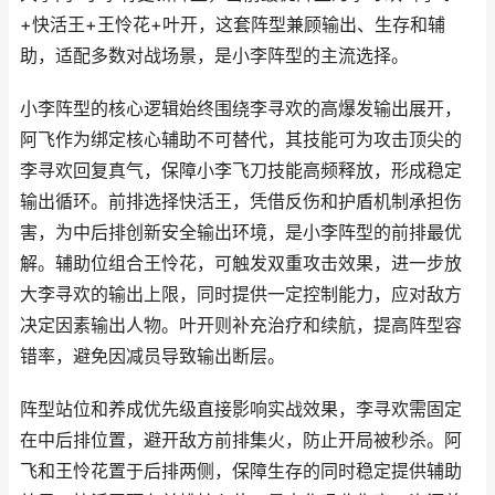
+快活王+王怜花+叶开，这套阵型兼顾输出、生存和辅
助，适配多数对战场景，是小李阵型的主流选择。
小李阵型的核心逻辑始终围绕李寻欢的高爆发输出展开，
阿飞作为绑定核心辅助不可替代，其技能可为攻击顶尖的
李寻欢回复真气，保障小李飞刀技能高频释放，形成稳定
输出循环。前排选择快活王，凭借反伤和护盾机制承担伤
害，为中后排创新安全输出环境，是小李阵型的前排最优
解。辅助位组合王怜花，可触发双重攻击效果，进一步放
大李寻欢的输出上限，同时提供一定控制能力，应对敌方
决定因素输出人物。叶开则补充治疗和续航，提高阵型容
错率，避免因减员导致输出断层。
阵型站位和养成优先级直接影响实战效果，李寻欢需固定
在中后排位置，避开敌方前排集火，防止开局被秒杀。阿
飞和王怜花置于后排两侧，保障生存的同时稳定提供辅助