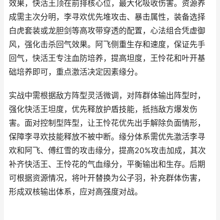
效果，快活王顶在前排核心位，最大化吸收伤害。资源养
成需主次分明，李寻欢优先堆攻击、暴击属性，装备选择
白虎套装或龙胆剑等高攻带穿透的配置，心法组合凭虚御
风，强化击杀回气效果。阿飞侧重生存和速度，保证先手
回气，快活王专注血防培养，提高坦度，王怜花和叶开基
础培养即可，重点激活决定因素缘分。
实战中需根据敌方阵型灵活微调，对阵群体输出阵型时，
强化快活王坦度，优先释放护盾技能，抵挡敌方爆发伤
害。面对控制型阵型，让王怜花优先出手解除负面情形，
保障李寻欢技能释放不被中断。缘分体系需优先激活李寻
欢和阿飞、傅红雪的攻击缘分，提高20%攻击加成，其次
补齐快活王、王怜花的气血缘分，平衡输出和生存。后期
可根据资源情况，将叶开替换为公子羽，补充群体伤害，
形成双核输出体系，应对高强度对战。