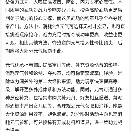
备强力武功，大幅提高攻击、防御、内力等核心属性。不
同质量的武功对战力影响差异显著，橙色高阶武功更是后
期弟子战力的核心支撑，而这类武功的残章几乎全靠夺残
章产出。方法中，消耗2点元气可选择无战斗搜寻，也可直
接挑战玩家抢夺，战力充足时抢夺成功率更高，收益也更
可观。相比其他方法，夺残章的元气投入性价比顶尖，后
期应将大部分元气倾斜于此。
元气还承担着辅助提高掌门等级、补充资源储备的影响。
消耗元气参和论剑、夺残章，均可稳定获取掌门经验，是
除体力闯关外的第二大经验来源，助力玩家快速提高等
级，解开更多养成体系和方法功能。同时，元气可通过多
种途径补充，包括集市购买补元丹、好友相互赠送、帮派
酿酒概率产出女儿红等，合理规划元气获取和消耗，能最
大化资源利用效率，避免浪费。部分限时活动主题也需消
耗元气参和，可兑换稀有养成材料和道具，进一步助力战
力提高。