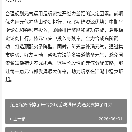
合理规划元气运用是玩家拉开战力差距的决定因素。前期
优先用元气冲华山论剑排行，获取初始资源优势；中期平
衡论剑和夺残章投入，兼顾排行奖励和武功养成；后期稳
定论剑排行，将元气集中投入夺残章，全力合成高阶武
功，打造顶配弟子阵型。同时，每天需补满元气，通过集
市购买、好友互动、帮派方法等多渠道储备元气，避免因
资源短缺错失养成机会。这种阶段性的元气分配策略，能
让每一点元气都发挥最大价格，助力玩家在江湖中稳步崛
起。
光遇光翼碎掉了是否影响游戏进程 光遇光翼掉了咋办
« 上一篇
2026-06-01