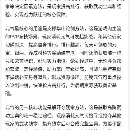
章等决定因素方法，是玩家提高排行、获取武功宝典和经
验、实现战力跃迁的核心保障。
元气最核心的用途是支撑华山论剑方法，这是游戏内主流
的PVP竞技场景。玩家消耗元气可发起挑战，和其他玩家
切磋对决，提高自身排行。排行越高，每天可领取的元
宝、银两、养成材料等奖励越丰厚，同时还能获取唯一称
号和荣誉标识，彰显实力地位。论剑经过中，无论胜负都
能获取一定经验值，助力掌门等级提高，且战斗翻牌有概
率掉落补元丹等道具，形成资源循环。前期元气可重点投
入论剑冲榜，快速抢占高排行，为后期资源获取奠定基
础。
元气的另一核心功能是解开夺残章方法，这是获取高阶武
功宝典的唯一稳定途径。玩家消耗元气可搜寻或抢夺其他
玩家的武功残章，集齐残章后可合成完整宝典，为弟子配