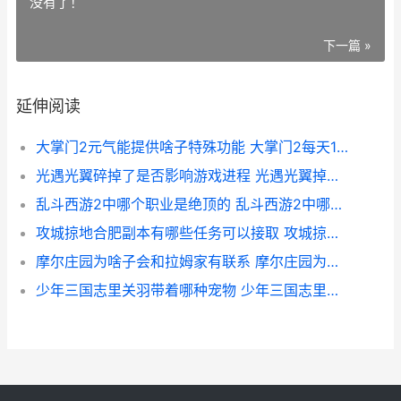
没有了！
下一篇 »
延伸阅读
大掌门2元气能提供啥子特殊功能 大掌门2每天10元
光遇光翼碎掉了是否影响游戏进程 光遇光翼掉了咋办
乱斗西游2中哪个职业是绝顶的 乱斗西游2中哪吒怎么玩
攻城掠地合肥副本有哪些任务可以接取 攻城掠地合肥副本153曹操
摩尔庄园为啥子会和拉姆家有联系 摩尔庄园为什么是4463
少年三国志里关羽带着哪种宠物 少年三国志里关羽怎么玩