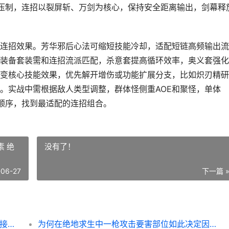
气压制，连招以裂屏斩、万剑为核心，保持安全距离输出，剑幕释
连招效果。芳华邪后心法可缩短技能冷却，适配短链高频输出流
装备套装需和连招流派匹配，杀意套提高循环效率，奥义套强化
变核心技能效果，优先解开增伤或功能扩展分支，比如炽刃精研
。实战中需根据敌人类型调整，群体怪侧重AOE和聚怪，单体
能顺序，找到最适配的连招组合。
 绝
没有了！
-06-27
下一篇 
如何在影之刃3游戏里生成连招 影之刃3怎么接任务
为何在绝地求生中一枪攻击要害部位如此决定因素 绝地求生为什么不可以玩