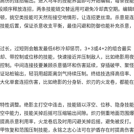
高伤的连招输出。进入马车的技能界面即可开始编辑，每条技能
设顺序释放连招，两条技能链交替运用可避免冷却真空期。编辑
顿，挑空类技能可天然衔接空地情形，让连招更丝滑。杀意是连
技能后置，保证杀意收支平衡，最佳闪避和防御也能补充杀意，
长，过短则会触发最低6秒冷却惩罚，3+3或4+2的组合最实
却、带控制或位移的技能，快速接近并压制敌人，比如绝影用夜
控制。中间连接技要兼顾杀意循环和伤害延续，穿插破甲、聚怪
证站桩输出，轻羽用超距离剑气持续压制。终结技选择高倍率、
大化单套连招伤害，比如绝影的分身斩、炽刃的火龙卷，都能在
特性调整。绝影主打空中连击，技能链以浮空、位移、隐身技能
空中能力，技能关掉后摇可压缩输出间隙。炽刃侧重地面范围爆
提高杀意利用率，火龙卷后及时用闪避关掉后摇，避免被反打。
甲恢复和范围压制技能，永铭之志心法可在护盾存在时提高伤害