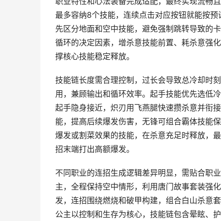
职业特性和心法装备完成适配，最终实现流畅且
最多容纳8个技能，连续点击对应按钮就能按预
先区分地面和空中技能，避免强制跳转导致的卡
循环的决定因素，增杀意技能前置、耗杀意强化
撑核心技能稳定释放。
技能链长度需合理控制，过长会导致总冷却时刻过
用，兼顾输出和循环效率。起手技能优先选低冷
起手隐身接近，炽刃用飞燕腿快速攒杀意并衔接
能，提高后续爆发伤害，无锋可组合霸体技能保
爆发或割菜效果的技能，在杀意充足时释放，最
招末端打出高额爆发。
不同职业的连招生成逻辑差异明显，需贴合职业
主，全程保持空中情形，利用唐门故事套装强化
发，连招围绕燃烧和破甲构建，组合白山杀意套
公主以控制和生存为核心，技能链包含晕眩、护