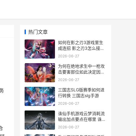
热门文章
如何在影之刃3游戏里生
成连招 影之刃3怎么接任
务
2026-06-27
为何在绝地求生中一枪攻
击要害部位如此决定因素
绝地求生为什么不可以玩
2026-06-27
，
三国志SLG版赛季如何进
务
行转换 三国志slg手游
2026-06-27
诛仙手机游戏云梦消耗流
输出加点要点在哪里 诛仙
手游3011客户端
2026-06-27
合