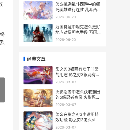
放
怎么挑选乱斗西游中的哪
吒英雄进行连胜 乱斗西游
新手阵容推荐
2026-06-20
万国觉醒中坦克怎么更好
地应对反坦克手段 万国觉
终
醒坦骑
2026-06-20
烈
经典文章
影之刃3银两有啥子非常
的用途 影之刃3银两有什
么用
2026-03-07
火影忍者中怎么获取雏田
»
的b级忍者身份 火影忍者
中怎么解锁秘卷
2026-03-07
怎么在影之刃3中运用特
效功能 影之刃3怎么sl
2026-03-07