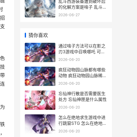
链
乱斗西游装备遭到破坏后
的化解方案是啥子 乱斗西
时
游武器等级
2026-06-27
招
支
猜你喜欢
通过啥子方法可以在影之
刃3游戏中召唤哪吒 可以
用哪些方法
色
2026-06-20
技
疯狂动物园山脉都有哪些
带
动物 疯狂动物园山脉稀有
动物怎么抓
连
2026-06-20
忘仙神行散是否需要医生
处方 忘仙神匣是什么属性
为
2026-06-20
怎么在绝地求生游戏中进
行跳窗STG 怎么在绝地求
铁
生中看帧数显示
2026-06-20
，