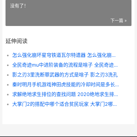
没有了！
下一篇 »
延伸阅读
怎么强化崩坏星穹铁道瓦尔特遗器 怎么强化崩坏星域之眼
全民奇迹mu中进阶装备的流程是啥子 全民奇迹mu官网公告
影之刃3里洗断罪武器的方式是啥子 影之刃3洗孔
秦时明月手机游戏神田虎技能的冷却时间是多长时间 秦时明月手游下载安卓版下载
求解绝地求生排位的查找问题 2020绝地求生排位机制
大掌门2的搭配中哪个适合贫民玩家 大掌门2哪个阵容最强