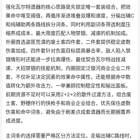
强化瓦尔特遗器的核心思路是先锁定唯一套装组合，把效
果命中堆至阈值，再循序渐进堆叠双爆和速度，分输出辅C
和纯辅助两条路线拆分词条，同时利用副词条筛选制度压
缩养成成本，最大限度匹配人物禁锢、减速的机制加成。
外圈首选盗匪荒漠的废土客四件套，二件套提供稳定虚数
伤害加成，四件套针对负面目标提高暴击率，敌人陷入禁
锢情形时还能进一步拉高爆伤，最佳契合瓦尔特战技减
速、大招禁锢的技能机制，内圈固定泛银河商业企业二件
套，不仅补足决定因素的效果命中属性，还能根据命中数
值转化为额外攻击力，一举兼顾控制稳定性和输出面板。
前期资源不足时可以采用2+2+2的散件过渡方法，组合废
土客、野穗伴行的快枪手和商业企业组合，优先保住虚数
伤害和命中词条，避免由于刷差点成套遗器而长期搁置养
成进度。
主词条的选择需要严格区分方法定位，走输出辅C路线时，