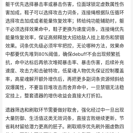
躯干优先选择暴击率或暴击伤害，位面球锁定虚数属性伤
害加成，鞋子可以选择攻击力词条，连接绳根据队伍循环
选择攻击加成或者能量恢复效率；转给纯功能辅助时，躯
干必须选择效果命中，鞋子更换为速度词条，连接绳优先
能量恢复效率，保证高频释放大招给敌人挂上易伤和禁锢
效果。词条优先级必须牢牢把控，无论哪种方法，效果命
中都要优先堆到80%阈值，确保debuff不会出现频繁抵
抗，命中达标后再依次堆砌暴击率、暴击伤害，后续补充
速度、攻击力和击破特攻，低星魂人物优先保证控制覆盖
率，高星魂解开额外增伤后，再把更多副词条资源倾斜给
双爆属性，不要盲目堆攻击而舍弃命中，一旦禁锢无法稳
定挂上，整套遗器的增伤收益会直接大打折扣。
遗器筛选和刷取环节需要做好取舍，强化经过中一旦出现
大量防御、生活值这类无效词条，直接言败继续更新，节
省耗材留给潜力更高的胚子。刷取顺序优先刷外圈虚数四