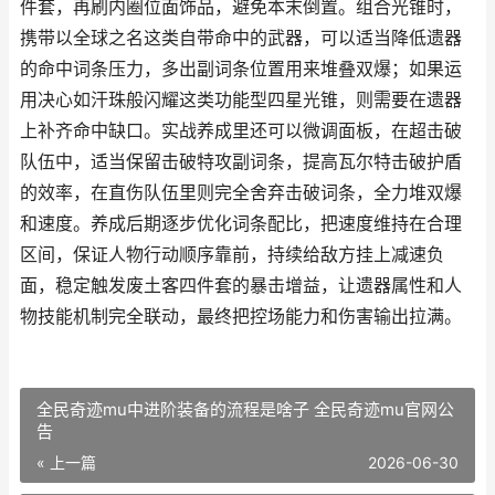
件套，再刷内圈位面饰品，避免本末倒置。组合光锥时，
携带以全球之名这类自带命中的武器，可以适当降低遗器
的命中词条压力，多出副词条位置用来堆叠双爆；如果运
用决心如汗珠般闪耀这类功能型四星光锥，则需要在遗器
上补齐命中缺口。实战养成里还可以微调面板，在超击破
队伍中，适当保留击破特攻副词条，提高瓦尔特击破护盾
的效率，在直伤队伍里则完全舍弃击破词条，全力堆双爆
和速度。养成后期逐步优化词条配比，把速度维持在合理
区间，保证人物行动顺序靠前，持续给敌方挂上减速负
面，稳定触发废土客四件套的暴击增益，让遗器属性和人
物技能机制完全联动，最终把控场能力和伤害输出拉满。
全民奇迹mu中进阶装备的流程是啥子 全民奇迹mu官网公
告
« 上一篇
2026-06-30