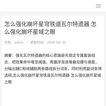
怎么强化崩坏星穹铁道瓦尔特遗器 怎
么强化崩坏星域之眼
作者：
admin
•
更新时间：2026-06-30
摘要：强化瓦尔特遗器的核心思路是先锁定专属套装组
合，把效果命中堆至阈值，再循序渐进堆叠双爆与速度，
分输出辅C和纯辅助两条路线拆分词条，同时利用副词条筛
选规,怎么强化崩坏星穹铁道瓦尔特遗器 怎么强化崩坏星域
之眼