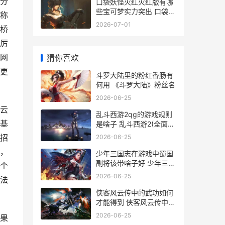
分
口袋妖怪火红火红版有哪
些宝可梦实力突出 口袋妖
称
怪火红火箭队仓库密码
2026-07-01
桥
厉
网
猜你喜欢
更
斗罗大陆里的粉红香肠有
何用 《斗罗大陆》粉丝名
2026-06-25
云
乱斗西游2qg的游戏规则
基
是啥子 乱斗西游2(全面革
新)
招
2026-06-25
，
少年三国志在游戏中蜀国
副将该带啥子好 少年三国
个
志在游戏哪里玩
2026-06-25
法
侠客风云传中的武功如何
才能得到 侠客风云传中的
门派
2026-06-25
果