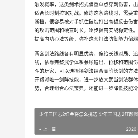
触发概率，这类剑术招式偏重单点穿刺伤害，出
适合长时刻拉锯对战。修炼这条路线时，需要重
断档，很容易被对手抓住破绽打出高额反击伤害
的攻击范围和硬直时长，逐步提高实战稳定性。
提高内功心法等级，弥补这套打法防御能力偏弱
两套剑法路线各有明显优势，偏给长线对局、追
线，依靠完整武学体系兼顾输出、位移和范围伤
斗的玩家，可以选择揉剑法组合高阶长剑的方法
开帮派唯一剑阵技能，进一步放大武当剑法群体
势，合理组合心法宝典，还能进一步降低技能冷
少年三国志2红金将怎么挑选 少年三国志2红颜
« 上一篇
2026