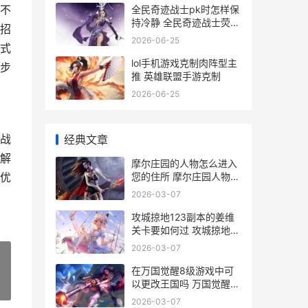
不
全民奇迹战士pk时怎样保
持冷静 全民奇迹战士荧石
招
最强组合搭配
2026-06-25
式
lol手机游戏克制肉阵型主
步
推 英雄联盟手游克制
2026-06-25
战
经典文章
解
摩尔庄园的人物怎么进入
您的住所 摩尔庄园人物喜
优
好表
2026-03-07
攻城掠地123副本的姜维
关卡要如何过 攻城掠地
123平民副本攻略
2026-03-07
在万国觉醒8级游戏中可
以更改王国吗 万国觉醒八
»
级布局
2026-03-07