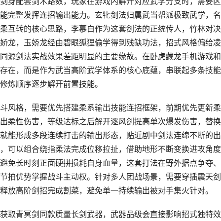
剑身配套剑术路数，玩家在游戏内解开对应武学分支时，需要区
能完整发挥连招输出能力。玄牝剑法归属武当帮派极致武学，名
柔互转的核心思路，李慕白作为这套剑法的正统传人，竹林对决
娇龙，玉娇龙经由碧眼狐狸偷学得到残缺功法，招式风格偏给凌
同源剑法实战效果差距明显的主要缘故。在卧虎藏龙手机游戏和
存在，而是作为武当高阶武学体系的核心底蕴，串联起多条技能
修炼顺序逐步解开前置技能。
斗风格，需要优先搭建柔系输出技能连招框架，前期优先更新柔
出柔性伤害，等级达标之后解开逐风剑提高单次爆发伤害，替换
就能形成多段连续打击的输出形态，贴近剧中剑法连绵不断的出
，可以组合绕指柔法完成位移拉扯，借助地形不断变换进攻角度
避免长时刻正面硬拼损耗自身血量，这套打法在野外据点争夺、
节拍优势掌握战斗主动权。针对多人团战场景，需要穿插震天剑
释放高阶剑招完成割菜，避免单一持续输出被对手集火针对。
获取青冥剑同款质量长剑武器，武器品级会直接影响招式独特效