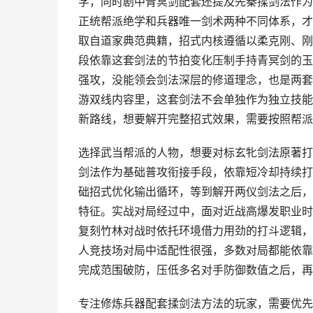
学，同时剧中青冥剑配套还提及先秦揉剑法作为
正统帮派绝学和兵器唯一剑术两种不同体系，才
取自道家典范典籍，招式内核遵循以柔克刚、刚
段依靠这套剑法的节拍变化压制手持青冥剑的玉
强攻，没能领会剑法深层的修道理念，也是两套
游双线内容里，这套剑法不会单独作为独立技能
新路线，想要解开完整招式效果，需要按照帮派
选择武当帮派的人物，想要对标玄牝剑法原著打
剑法作为基础普攻衔接手段，依靠短冷却持续打
础招式优化输出循环，等到解开两仪剑法之后，
特征。实战对局经过中，面对近战高爆发职业时
复刻竹林对战时依托环境借力用劲的打斗逻辑，
人竞技场对局中适配性很强，多数对局都能依靠
完成范围破防，压低多名对手防御数值之后，再
专注修炼兵器配套揉剑法方法的玩家，需要优先