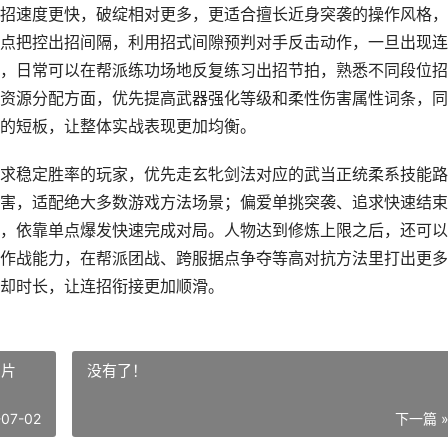
招速度更快，破绽相对更多，更适合擅长近身突袭的操作风格，
点把控出招间隔，利用招式间隙预判对手反击动作，一旦出现连
，日常可以在帮派练功场地反复练习出招节拍，熟悉不同段位招
资源分配方面，优先提高武器强化等级和柔性伤害属性词条，同
的短板，让整体实战表现更加均衡。
求稳定胜率的玩家，优先走玄牝剑法对应的武当正统柔系技能路
害，适配绝大多数游戏方法场景；偏爱单挑突袭、追求快速结束
，依靠单点爆发快速完成对局。人物达到修炼上限之后，还可以
作战能力，在帮派团战、跨服据点争夺等高对抗方法里打出更多
却时长，让连招衔接更加顺滑。
图片
没有了！
-07-02
下一篇 