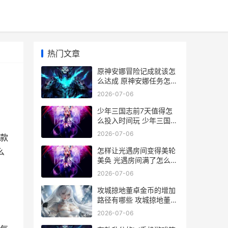
热门文章
原神安娜冒险记成就该怎
么达成 原神安娜任务怎么
触发
2026-07-06
少年三国志前7天值得怎
么投入时间玩 少年三国志
前期群开荒
2026-07-06
款
怎样让光遇房间变得美轮
么
美奂 光遇房间满了怎么进
去
2026-07-06
攻城掠地董卓金币的增加
路径有哪些 攻城掠地董卓
活动数据表
2026-07-06