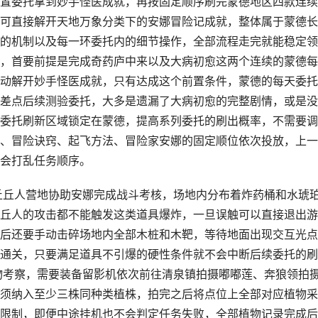
置委托拿到妙手怪医成就，再按固定顺序刷完蒙德地区四款连续
可直接解开天地万象分类下的安娜冒险记成就，整体属于蒙德长
的机制以及每一环委托内的细节操作，全部流程走完就能稳定领
，首要前提是完成奇药庐中来以及大病初愈这两个连续的蒙德每
动解开妙手怪医成就，只有达成这个前置条件，蒙德的每天委托
差点后续测验委托，大多是遗漏了大病初愈的完整剧情，或是没
委托刷新区域锁定在蒙德，提高系列委托的刷出概率，不需要调
、冒险诀窍、起飞方法、冒险家安娜的固定顺位依次投放，上一
会打乱任务顺序。
丘丘人营地协助安娜完成战斗考核，场地内分布着炸药桶和水琥
丘人的攻击都不能触发这类道具爆炸，一旦误触可以直接退出游
后还要手动击碎场地内全部木桩和木靶，等待地面出现交互光点
通关，只要满足道具不引爆的硬性条件就不会中断后续委托的刷
物考察，需要装备留影机依次前往清泉镇拍摄嘟嘟莲、奔狼领拍
须纳入至少三株同种类植株，拍完之后将点位上全部对应植物采
限制，即便中途挂机也不会判定任务失败，全部植物记录完成后