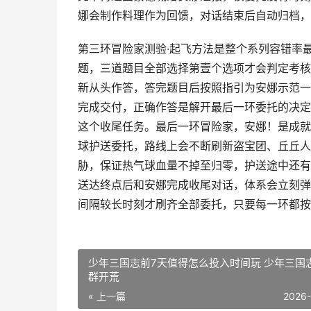
娜会制作料理作为回馈，对话结束后自动归档，
第三环冒险家测验·起飞方法是整个系列容错率
题，三道题目全部选择第壹个选项才会判定考核
新从头作答，答完题目后按照指引为安娜示范一
完成交付，正确作答是解开最后一环委托的决定
这个收尾任务。最后一环冒险家，安娜！是成就
球护送委托，路线上会不断刷新盗宝团、丘丘人
胁，保证热气球血量不掉至归零，护送途中还有
送达终点后和安娜完成收尾对话，体系会立刻弹
间隔较长时刻才刷齐全部委托，只要每一环都按
少年三国志前7天值得怎么投入时间玩 少年三国
群开荒
« 上一篇
2026