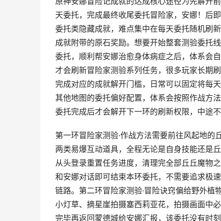
原神安娜冒险记成就的达成核心途径为先解开前
天委托，完成最终收尾委托冒险家，安娜！后即
委托类隐藏成就，难点集中在每天委托随机刷新
成就附带的原石奖励。想要开始整套测验委托线
委托，顺利帮安娜治愈身体病症之后，体系会自
才会刷新冒险家测验系列任务，很多玩家长期刷
完成对应的成就解开门槛，日常可以固定将每天
其他地图的委托偏好配置，体系会按照作战方法
委托完成后才会解开下一环的刷新权限，中途不
第一环冒险家测验·作战方法需要前往风起地的
两类易爆互动道具，全程无论是自身技能还是丘
从头登录重置任务进度，清理完全部丘丘魔物之
和安娜对话即可结束本环委托，不需要追求极速
链路。第二环冒险家测验·冒险诀窍偏给野外植
小灯草、摘星崖拍摄塞西莉亚花，拍摄画面中必
完毕再返回蒙德城给安娜汇报，该委托没有时刻