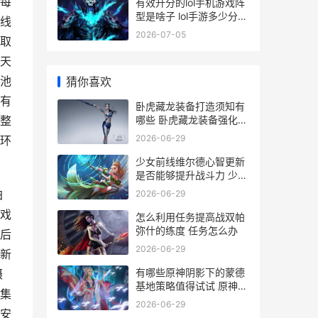
每
有效升分的lol手机游戏阵
型是啥子 lol手游多少分升
线
一段
2026-07-05
取
天
池
猜你喜欢
有
卧虎藏龙装备打造须知有
哪些 卧虎藏龙装备强化技
整
巧
2026-06-29
环
少女前线维尔德心智更新
是否能够提升战斗力 少女
前线维尔德和斯蒂芬金
珀
2026-06-29
戏
怎么利用任务提高战双帕
弥什的练度 任务怎么办
后
2026-06-29
新
有哪些原神阴影下的蒙德
摄
基地策略值得试试 原神
集
阴影
2026-06-29
安