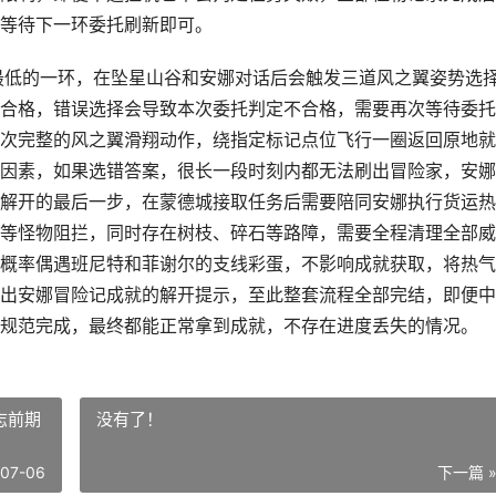
等待下一环委托刷新即可。
最低的一环，在坠星山谷和安娜对话后会触发三道风之翼姿势选
合格，错误选择会导致本次委托判定不合格，需要再次等待委托
次完整的风之翼滑翔动作，绕指定标记点位飞行一圈返回原地就
因素，如果选错答案，很长一段时刻内都无法刷出冒险家，安娜
解开的最后一步，在蒙德城接取任务后需要陪同安娜执行货运热
等怪物阻拦，同时存在树枝、碎石等路障，需要全程清理全部威
概率偶遇班尼特和菲谢尔的支线彩蛋，不影响成就获取，将热气
出安娜冒险记成就的解开提示，至此整套流程全部完结，即便中
规范完成，最终都能正常拿到成就，不存在进度丢失的情况。
志前期
没有了！
-07-06
下一篇 