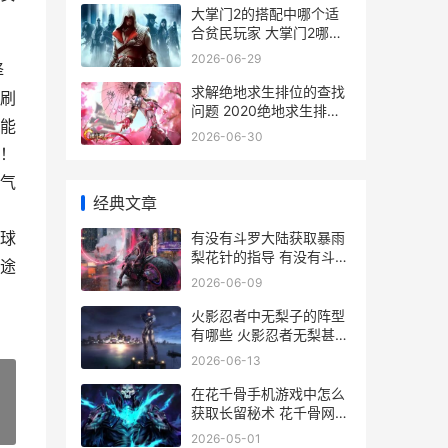
大掌门2的搭配中哪个适
合贫民玩家 大掌门2哪个
阵容最强
2026-06-29
择
求解绝地求生排位的查找
刷
问题 2020绝地求生排位
能
机制
2026-06-30
！
气
经典文章
球
有没有斗罗大陆获取暴雨
梨花针的指导 有没有斗罗
途
大陆5
2026-06-09
火影忍者中无梨子的阵型
有哪些 火影忍者无梨甚八
技能
2026-06-13
在花千骨手机游戏中怎么
获取长留秘术 花千骨网游
»
下载
2026-05-01