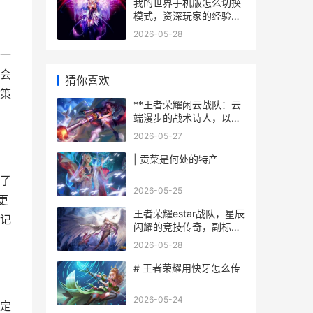
我的世界手机版怎么切换
模式，资深玩家的经验分
享
2026-05-28
一
会
猜你喜欢
策
**王者荣耀闲云战队：云
端漫步的战术诗人，以静
制动的心灵博弈者**
2026-05-27
| 贡菜是何处的特产
了
2026-05-25
更
王者荣耀estar战队，星辰
记
闪耀的竞技传奇，副标
题，五人一心铸就银龙杯
2026-05-28
荣光
# 王者荣耀用快牙怎么传
2026-05-24
定