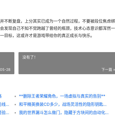
并不断复盘，上分其实已成为一个自然过程，不要被段位焦虑绑
会发现自己不知不觉跨越了曾经的瓶颈，技术心态意识都浑然一
一目标，这或许才是游戏带给你的真正成长与快乐。
没有了！
-05-28
下一篇 
略
**删除王者荣耀角色，一场虚拟与真实的告别**
**王者荣耀设置隐私：守护虚拟战场的无形防线**
和平精英换装CD多少，战场灵活性的隐形钥匙，副标题，从秒数权衡到战术节奏的艺术
我的世界手机版怎么切换模式，资深玩家的经验分享
我的世界漏斗怎么做门，隐藏于方块间的自动化奥秘