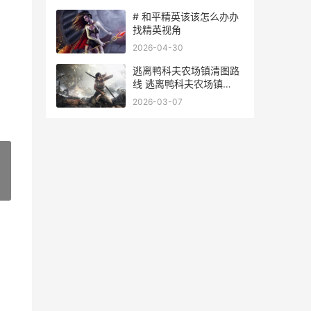
# 和平精英该该怎么办办
找精英视角
2026-04-30
逃离鸭科夫农场镇清图路
线 逃离鸭科夫农场镇
boss
2026-03-07
»