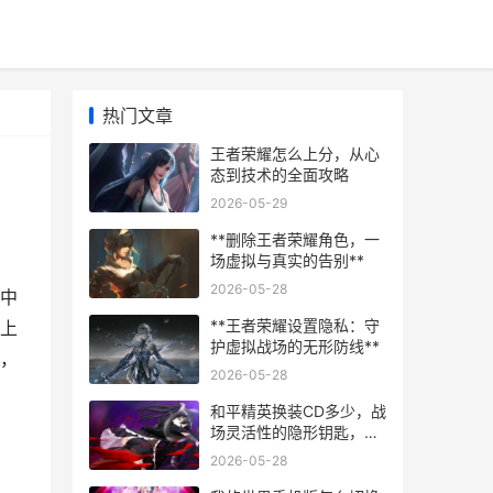
热门文章
王者荣耀怎么上分，从心
态到技术的全面攻略
2026-05-29
**删除王者荣耀角色，一
场虚拟与真实的告别**
2026-05-28
中
**王者荣耀设置隐私：守
上
护虚拟战场的无形防线**
，
2026-05-28
和平精英换装CD多少，战
场灵活性的隐形钥匙，副
标题，从秒数权衡到战术
2026-05-28
节奏的艺术