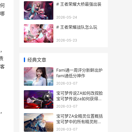
# 王者荣耀大桥最强出装
何
哪
2026-05-24
# 王者荣耀战队怎么玩
2026-05-23
，
责
经典文章
客
Fami通一周评分新鲜出炉
fami通低分神作
2026-03-07
宝可梦传说ZA如何改捏脸
宝可梦传说za如何获得蒂
安希
2026-03-07
，
宝可梦ZA全精灵位置概括
宝可梦中的所有精灵附图
片名字
2026-03-07