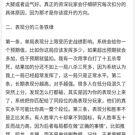
大腿或者运气好。真正的资深玩家会仔细研究每次扣分的
具体原因，因为那才是你该提升的方向。
二、表现分的三条铁律
第一条，单局表现分上限受历史战绩影响。系统会给你一
个预期值，比如你这局应该发挥多少，如果超出预期就会
多加，低于预期就猛扣。我有一次用李白打了十五杀零
死，结果加的分还不如上一局八杀三死多，因为系统认为
我上一局已经超常发挥了，这一局只是正常水平。第二
条，长期表现分越高，对手越强。很多人在低分段混久了
突然上分，发现怎么打都输，其实是因为你的表现分上来
了，系统把你匹配给了同段位的高表现分玩家，他们的真
实水平可能比你高一整个段位。第三条，表现分和胜率不
是正比关系。有人胜率六十却拿不到国标，有人胜率五十
反而战力高，因为后者每局都在做“正确的事情”，比如推
塔、控龙、支援，而不是单纯刷数据。记住，王者荣耀是