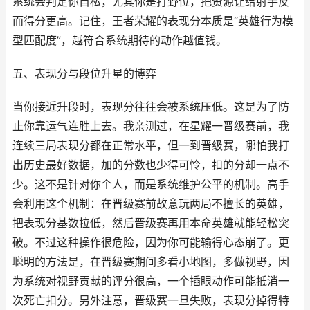
系统会判定你自私，尤其你是打野位，把资源让给射手反
而得分更高。记住，王者荣耀的表现分本质是“英雄行为模
型匹配度”，越符合系统期待的动作越值钱。
五、表现分与段位升星的博弈
当你接近升段时，表现分往往会被系统压低。这是为了防
止你靠运气连胜上去。我亲测过，在星耀一晋级赛前，我
连续三局表现分都在正常水平，但一到晋级赛，哪怕我打
出历史最好数据，加的分数也少得可怜，扣的分却一点不
少。这不是针对你个人，而是系统维护公平的机制。高手
会利用这个机制：在晋级赛前故意玩两局不擅长的英雄，
把表现分基数拉低，然后晋级赛再用本命英雄就能轻松突
破。不过这种操作很危险，因为你可能输得心态崩了。更
聪明的方法是，在晋级赛期间多看小地图，多做视野，因
为系统对视野贡献的评分很高，一个插眼动作可能抵消一
次死亡扣分。另外注意，晋级赛一旦失败，表现分掉得特