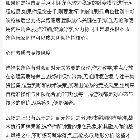
如果你是狙击高手,可利用角色较为稳定的卧姿模型进行远
程威慑,如果你是突击手,则要发挥冲锋的果断,角色性别不影
响枪械后坐力或奔跑速度,团队协作关键在于沟通,无论你使
用何种角色,报点准确,资源分享,火力协同才是取胜根本,女
角色玩家同样可以成为团队指挥核心。
心理素质与竞技风度
选择女角色有时会面对无关紧要的议论,作为教学,重点应放
在心理素质培养上,战场中保持冷静,无论顺境逆境,专注于物
资搜集,位置判断和战术决策,展现出优秀的竞技风度,胜利来
自精准操作与团队配合,而非其他,每一局游戏都是对心态与
技术的磨练,从容应对,便是强者。
战场之上只有战士之别而无性别之分,枪械掌握同样精准,战
术执行同样果断,选择你所钟爱的角色形象,将其融入你的战
斗风格之中,不断练习跳伞落点,压枪技巧,地形分析,这些才