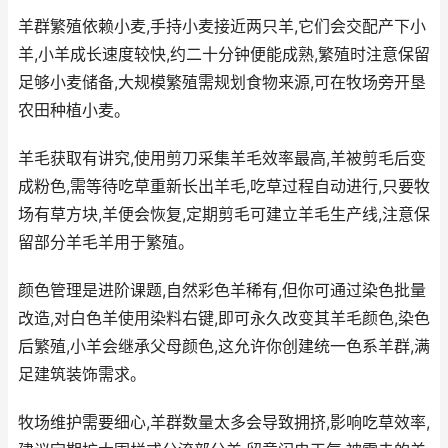
羊群繁殖依赖小麦,手持小麦接近两只羊,它们会交配产下小
羊,小羊成长速度较快,约二十分钟便能成熟,繁殖时注意保留
足够小麦储备,大规模繁殖需规划食物来源,可在牧场旁开垦
农田种植小麦。
羊毛获取有讲究,使用剪刀采集羊毛效率最高,羊被剪毛后变
成粉色,需等待吃草重新长出羊毛,吃草过程自动进行,只要牧
场有草方块,羊便会恢复,定期剪毛可建立羊毛生产线,注意保
留部分羊毛羊用于繁殖。
颜色管理是进阶课题,自然彩色羊稀有,但你可通过染色批量
改造,对白色羊使用染料右键,即可永久改变其羊毛颜色,染色
后繁殖,小羊会继承父母颜色,这允许你创建统一色系羊群,满
足建筑装饰需求。
牧场维护需要细心,羊群数量太多会导致拥挤,影响吃草效率,