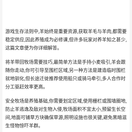
游戏生存法则中,羊始终是重要资源,获取羊毛与羊肉,都需要
稳定供应,因此养殖成为必修课,但许多玩家对养羊知之甚少,
这篇文章便为你详细解答。
将羊带回牧场需要技巧,最简单方法是手持小麦吸引,羊会跟
随你走动,你可引导至围栏区域,另一种方法是建造临时围栏
就地驯化,但长途迁徙推荐使用船只或骑马牵引,多人合作时
分工驱赶效率更高。
安全牧场是养殖基础,你需要划定区域,使用栅栏或围墙圈地,
防止羊逃逸及敌对生物入侵,牧场面积不宜太小,预留生长空
间,地面可铺草方块确保草源,照明设施也很关键,避免黑暗滋
生怪物惊吓羊群。