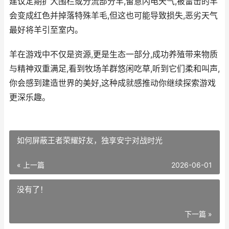
建议定期扩大围栏或分流部分羊,留意闪电天气,被雷击的羊
会变成红色并掉落特殊羊毛,但这也可能导致损失,恶劣天气
最好将羊引至室内。
羊在游戏中不仅是资源,更是生态一部分,成功养殖带来物质
与精神双重满足,看到牧场羊群悠闲吃草,听到它们柔和叫声,
你会感到建造世界的美好,这种成就感推动你继续探索游戏
更深乐趣。
如何屏蔽王者荣耀好友，独享安宁对战时光
« 上一篇
2026-06-01
没有了！
下一篇 »