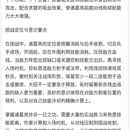
攻击，配合贪婪的吸血效果，使诸葛亮前期对线和续航能
力大大增强。
团战定位与意识要点
在团战中，诸葛亮的定位是侧翼消耗与后手收割，切忌先
手进场，开团前，应在外围利用技能消耗，压低敌方血
线，当敌方阵型出现缺口或关键控制技能交出后，再寻找
入场时机，目标首选敌方射手或法师，利用连招快速将其
秒杀，要时刻关注战场形势，保留至少一段二技能用于追
击或撤退，大招不一定要急于释放，有时留着斩杀残血逃
跑的敌人更为重要，良好的意识体现在对敌方刺客位置的
预判，以及对自己技能冷却的精确计算上。
掌握诸葛亮并非一日之功，需要大量的实战练习来熟悉技
能距离，伤害计算和入场时机，从对线压制到团战收割，