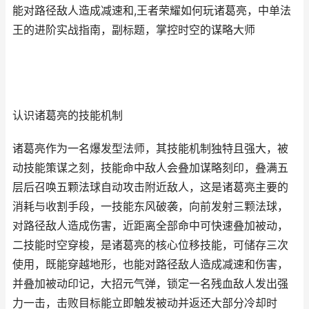
能对路径敌人造成减速和,王者荣耀如何玩诸葛亮，中单法
王的进阶实战指南，副标题，掌控时空的谋略大师
认识诸葛亮的技能机制
诸葛亮作为一名爆发型法师，其技能机制独特且强大，被
动技能策谋之刻，技能命中敌人会叠加谋略刻印，叠满五
层后召唤五颗法球自动攻击附近敌人，这是诸葛亮主要的
消耗与收割手段，一技能东风破袭，向前发射三颗法球，
对路径敌人造成伤害，近距离全部命中可快速叠加被动，
二技能时空穿梭，是诸葛亮的核心位移技能，可储存三次
使用，既能穿越地形，也能对路径敌人造成减速和伤害，
并叠加被动印记，大招元气弹，锁定一名残血敌人发出强
力一击，击败目标能立即触发被动并返还大部分冷却时