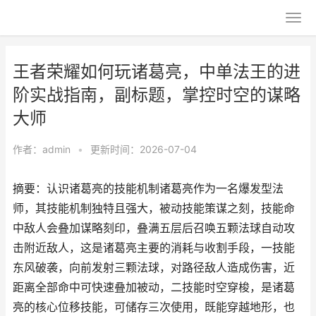
王者荣耀如何玩诸葛亮，中单法王的进
阶实战指南，副标题，掌控时空的谋略
大师
作者：
admin
•
更新时间：2026-07-04
摘要：认识诸葛亮的技能机制诸葛亮作为一名爆发型法
师，其技能机制独特且强大，被动技能策谋之刻，技能命
中敌人会叠加谋略刻印，叠满五层后召唤五颗法球自动攻
击附近敌人，这是诸葛亮主要的消耗与收割手段，一技能
东风破袭，向前发射三颗法球，对路径敌人造成伤害，近
距离全部命中可快速叠加被动，二技能时空穿梭，是诸葛
亮的核心位移技能，可储存三次使用，既能穿越地形，也