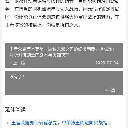
每一步都体现着谋略与操作的结合，当你能够精准判断局
势，在恰当的时机如流星般切入战场，用元气弹锁定胜局
时，你便能真正体会到这位谋略大师掌控战场的魅力，在
王者峡谷的棋盘上，你就是执棋之人。
王者荣耀宫本克星，破敌无双之刃的终极制裁，副标题：
解析对抗剑圣的战术与英雄抉择
« 上一篇
2026-07-04
没有了！
下一篇 »
延伸阅读
王者荣耀如何玩诸葛亮，中单法王的进阶实战指南，副标题，掌控时空的谋略大师