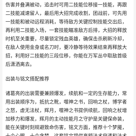
伤害并叠满被动，追击时可用二技能位移接一技能，再跟
二技能减速留人，最后用大招完成收割，团战前，可先用
一技能和被动远程消耗，等待敌方关键控制技能交出后，
再利用二技能入场，一套技能瞄准敌方后排，大招的释放
时机至关重要，尽量锁定残血英雄，确保击杀刷新冷却，
在敌人使用金身或名刀时，要冷静等待效果结束再释放大
招，利用好二技能的三段位移，你能在万军丛中取敌首级
后潇洒离去。
出装与铭文搭配推荐
诸葛亮的出装需要兼顾爆发，续航和一定的生存能力，常
用出装顺序为，抵抗之靴，噬神之书，回响之杖，博学者
之怒，虚无法杖，辉月，噬神之书提供续航，回响之杖增
加移力和爆发，辉月的主动技能月之守护是关键保命装，
能在关键时刻规避致命伤害，铭文方面，推荐十个梦魇，
十个心眼，十个贪婪，这套铭文提供高额法术穿透和法术