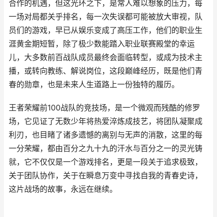
合作的机遇，但这光环之下，是常人难以想象的压力，每
一场对局都关乎排名，每一次失误都可能被放大审视，队
员们的游戏，早已从娱乐变成了高压工作，他们的职业生
涯黄金期短暂，除了极少数能踏入职业联赛殿堂的幸运
儿，大多数前百战队成员最终会面临转型，或成为技术主
播，或转向教练、解说岗位，这段巅峰经历，既是他们青
春的勋章，也是未来人生道路上一份独特的履历。
王者荣耀前100战队的竞技场，是一个微观而残酷的修罗
场，它见证了无数少年将热爱淬炼成技艺，将团队凝聚成
利刃，也目睹了诸多遗憾的离别与无声的消散，这里的每
一分荣耀，都由百分之九十九的汗水与百分之一的灵光铸
就，它不仅仅是一个游戏排名，更是一段关于追求极致，
关于团队协作，关于在瞬息万变中寻找自我的青春史诗，
这片战场的故事，永远在继续。