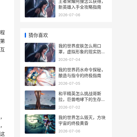
王者荣耀阿狸怎么获得，
新英雄入手全攻略指南
2026-07-06
程
猜你喜欢
第
我的世界皮肤怎么用口
互
罩，虚拟形象的现实防护
思考
2026-07-04
我的世界药水命令探秘，
酿造与指令的终极指南
2026-07-05
和平精英怎么挑战哥斯
拉，巨兽咆哮下的生存与
征服之道副标题
2026-07-02
，
我的世界怎么毁灭，方块
宇宙的终极黄昏
，
2026-07-06
这