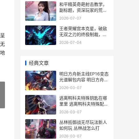
和平精英奇葩射击教学，
副标题，资深玩家的荒诞
战术指南
2026-07-07
王者荣耀宫本克星，破敌
无双之刃的终极制裁，副
呈
标题：解析对抗剑圣的战
2026-07-04
无
术与英雄抉择
地
经典文章
明日方舟新主线EP16变态
光谱解包内容 明日方舟新
主线反常光谱
2026-03-07
逃离鸭科夫特殊钥匙在哪
»
里里 逃离鸭科夫特殊配件
有哪些
2026-03-07
丛林抵御战无尽玩法新人
如何玩 丛林战怎么打
2026-03-07