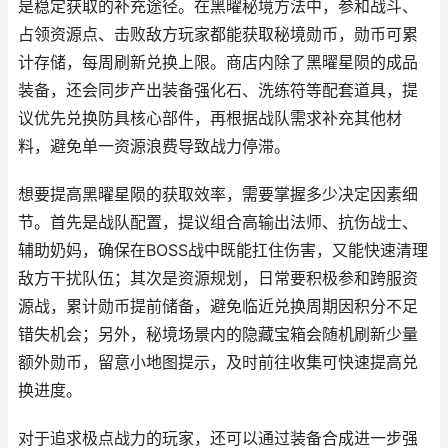
是稳定获取的补充途径。在黑曜秘境方法中，参和战斗、
占领资源点、击败敌方玩家都能获取秘境勋币，勋币可累
计存储，每周刷新兑换上限。商店内除了黑曜星陨的成品
装备，还会同步产出装备强化石、洗练符等配套道具，提
议优先兑换防具核心部件，再根据战队需求补充其他材
料，避免单一资源浪费导致战力停滞。
想要提高黑曜星陨的获取效率，需要掌握多少决定因素细
节。首先是战队配置，提议组合高输出法师、抗伤战士、
辅助奶妈，确保在BOSS战中既能扛住伤害，又能快速清理
敌方干扰队伍；其次是资源规划，日常要积极参和跨服资
源战，累计勋币提前储备，避免临近兑换周期因积分不足
错失机会；另外，秘境场景内的隐藏宝箱会随机刷新少量
额外勋币，留意小地图提示，及时前往收集可快速提高兑
换进度。
对于追求极点战力的玩家，还可以通过装备合成进一步强