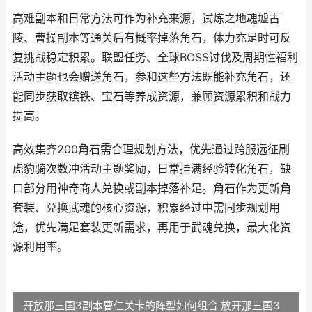
高难副本和日常方法可作为补充来源，试炼之地魂墟古
陵、曹操副本等通关后有概率掉落角石，体力充足时可反
复挑战稳定积累。联盟任务、全球BOSS讨伐及周期性福利
活动主题也会赠送角石，参和这些方法既能补充角石，还
能同步获取镔铁、宝石等养成资源，兼顾资源累积和战力
提高。
高效集齐200角石需合理规划方法，优先通过跨服远征刷
虎豹骑次数冲活动主题奖励，日常挂满经验转化角石，缺
口部分用神奇商人兑换或副本掉落补足。角石作为更新角
套装、兑换武魂的核心资源，积累经过中需同步规划用
途，优先满足套装更新需求，再用于武魂兑换，最大化资
源利用率。
开放那三国3副本曹仁关卡的阵型如何组合 放开那三国3