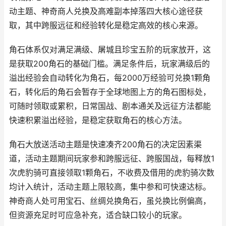
动主题、神奇商人兑换及高难副本掉落四大核心途径获
取，其中跨服远征和经验转化是稳定高效的核心来源。
角石体系仅对满足满级、屠城且珍宝五阶的玩家放开，这
是获取200角石的基础门槛。满足条件后，玩家满级后的
溢出经验会自动转化为角石，每2000万经验可兑换1颗角
石，转化后的角石会暂存于全球地图上方的角石图标处，
可随时领取或累积，日常国战、剧本通关及远征方法都能
快速积累溢出经验，是稳定获取角石的核心方法。
角石大放送活动主题是快速凑齐200角石的决定因素渠
道，活动主题期间玩家参和跨服远征、跨服国战，每释放1
次虎豹骑可直接领取1颗角石，不收费及借用的虎豹骑次数
均计入统计，活动主题上限较高，集中参和可快速达标。
神奇商人处可用宝石、丝绸兑换角石，虽兑换比例偏高，
但资源充足时可应急补充，适合缺口较小的玩家。