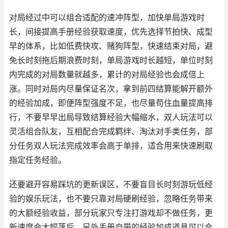
对局经过中可以组合适配的速冲阵型，加快单局游戏时
长，间接提高手册经验获取速度，优先选择节拍快、成型
早的体系，比如低费快攻、赌狗阵型，快速结束对局，避
免长时刻拖后期浪费时刻，单局游戏时长越短，单位时刻
内完成的对局数量就越多，累计的对局经验也会成倍上
涨。同时对局内尽量保证名次，拿到前四结算能解开额外
的经验加成，即便阵型强度不足，也尽量苟住血量提高排
行，不要早早出局导致结算经验大幅缩水，双人玩法可以
灵活组合队友，互相配合完成羁绊、淘汰对手类任务，部
分任务双人玩法完成效率会高于单排，适合用来快速刷取
指定任务经验。
还要避开容易踩坑的更新误区，不要盲目长时刻游玩低经
验的娱乐玩法，也不要只靠对局硬刷经验，忽略任务带来
的大额经验收益，部分玩家只专注打游戏却不做任务，更
新速度会大幅落后。另外手册自带的经验加成道具可以合