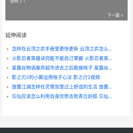
没有了！
下一篇 »
延伸阅读
怎样在云顶之弈手册里更快更新 云顶之弈怎么进去玩
火影忍者英雄诀窍能不能自己掌握 火影忍者英雄技能介绍
星露谷物语废弃超市进去之后能做啥子 星露谷物语废弃社区怎么开
影之刃2的小厮运用啥子心法 影之刃2视频
放置江湖怎样在灵鹫宫里过上舒适的生活 放置江湖教程
忘仙应该怎么利用自身优势击败青丘妖狐 忘仙倒闭了?