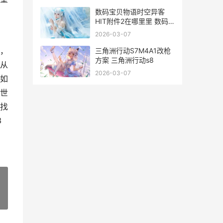
数码宝贝物语时空异客
HIT附件2在哪里里 数码
宝贝物语时空异客再次飞
2026-03-07
向天际
，
三角洲行动S7M4A1改枪
方案 三角洲行动s8
从
2026-03-07
如
世
找
3
»