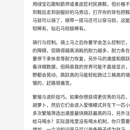
用绿宝石跟制箭师或者皮匠村民换鞍，但价格不
到鞍后走到驯服好的马旁边，打开你的背包把鞍
马就可以骑了，顺带一提马还可以穿马铠，这能
铠稀有，钻石马铠极稀有。
骑行与控制。骑上马之后你要学会怎么控制它，
的障碍，但跳得越高消耗的耐力越多，耐力条在
要停下来休息等耐力恢复，另外马的速度和跳跃
看详细数据，但网易我的世界可能不直接显示，
野都会晃动，跳跃高的马能轻松跨过三格高的墙
慢的，赶路很痛苦。
繁殖与进阶技巧。如果你想获得更优秀的马匹，
胡萝卜，然后它们会进入爱情模式并生下一匹小
多次繁殖筛选出速度最快跳跃最高的马，另外注
给马喝水？实际游戏里没有喝水机制，你只需要
增加，一个冷知识是马可以装备箱子成为驮马，