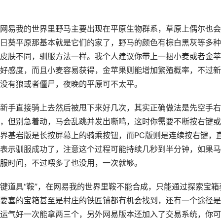
网易我的世界里野马主要出现在平原生物群系，草原上偶尔也会
日葵平原那基本就是它们的家了，野马的颜色有棕白黑灰等多种
皮肤不同，驯服方法一样。我个人建议你带上一捆小麦或者金苹
好感度，而且小麦容易获得，金苹果则能增加繁殖概率，不过新
没有狼或者僵尸，夜晚的平原可不太平。
新手直接骑上去然后被甩下来好几次，其实正确做法是先空手右
，但别急着动，马会乱跳并发出嘶鸣，这时你需要不断按右键或
界基岩版是长按屏幕上的骑乘按钮，而PC版则是连续按右键，
表示驯服成功了，注意这个过程可能持续几秒到半分钟，如果马
服时间，不过喂多了也没用，一次就够。
键道具“鞍”，在网易我的世界里鞍不能合成，只能通过探索宝箱
要塞的宝箱甚至是村庄的铁匠铺都有机会找到，还有一个途径是
运气好一次能拿两三个，另外网易版本还加入了交易系统，你可