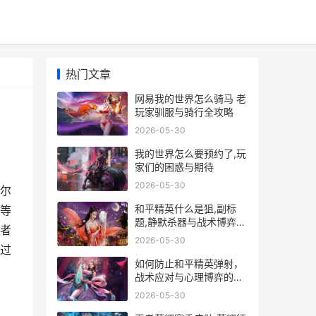
热门文章
网易我的世界怎么骑马 老
玩家驯服与骑行全攻略
2026-05-30
我的世界怎么要预约了,玩
家们的困惑与期待
2026-05-30
尔
和平精英什么是狙,副标
等
题,静默杀器与战术博弈的
者
艺术
2026-05-30
过
如何防止和平精英弹射，
战术应对与心理博弈的全
面指南，副标题，提升战
2026-05-30
场生存率的深度解析