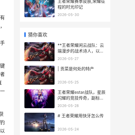
王者荣耀赛季皮肤,荣耀征
程的时光印记
2026-05-30
有
，
猜你喜欢
手
**王者荣耀闲云战队：云
端漫步的战术诗人，以静
制动的心灵博弈者**
2026-05-27
键
| 贡菜是何处的特产
者
直
2026-05-25
一
王者荣耀estar战队，星辰
闪耀的竞技传奇，副标
题，五人一心铸就银龙杯
2026-05-28
荣光
获
# 王者荣耀用快牙怎么传
钓
2026-05-24
以