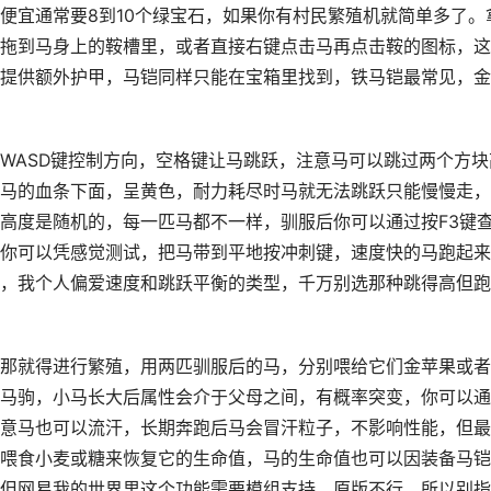
便宜通常要8到10个绿宝石，如果你有村民繁殖机就简单多了。
拖到马身上的鞍槽里，或者直接右键点击马再点击鞍的图标，这
提供额外护甲，马铠同样只能在宝箱里找到，铁马铠最常见，金
WASD键控制方向，空格键让马跳跃，注意马可以跳过两个方块
马的血条下面，呈黄色，耐力耗尽时马就无法跳跃只能慢慢走，
高度是随机的，每一匹马都不一样，驯服后你可以通过按F3键
你可以凭感觉测试，把马带到平地按冲刺键，速度快的马跑起来
，我个人偏爱速度和跳跃平衡的类型，千万别选那种跳得高但跑
那就得进行繁殖，用两匹驯服后的马，分别喂给它们金苹果或者
马驹，小马长大后属性会介于父母之间，有概率突变，你可以通
意马也可以流汗，长期奔跑后马会冒汗粒子，不影响性能，但最
喂食小麦或糖来恢复它的生命值，马的生命值也可以因装备马铠
但网易我的世界里这个功能需要模组支持，原版不行，所以别指