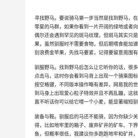
寻找野马。要说骑马第一步当然是找到野马，在
零星的马群，如果你看到一片开阔的绿地或者向
偶尔还会遇到罕见的斑马纹理，但斑马其实只是
果，虽然驯服时不需要食物，但后期喂食能加速
别浪费金苹果，先找马要紧，记得要留意周围有
驯服野马。找到野马后怎么让它听你的话，很多
点击马，这时你会看到马背上出现一个骑乘图标
按空格键，不同版本操作略有差异，网易我的世
到马身上出现爱心粒子特效并且不再乱蹦，这就
直不听话你可以给它喂一个小麦，能显著缩短驯
装备与鞍。驯服后的马还不能骑，因为你缺少关
得，比如地牢里的箱子、废弃矿井的矿车、下界
鱼，但概率很低，我建议你多跑跑地牢和矿井，