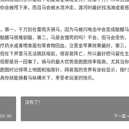
你会被甩下来，而且马会被水流冲走，渡河时最好找浅滩或者搭
，第一，千万别在雷雨天骑马，因为马被闪电击中会变成骷髅马
骷髅马很难驯服，第二，马是会饿死的吗？不会，但马会受伤，
疗药水或者喂食面包等食物回血，注意金苹果效果最好，第三，
但在下界里马无法跳跃熔岩，很容易阵亡，所以最好把马留在主
但那是另一回事了。骑马的最大优势是跑图效率极高，尤其当你
跑图时记得带上地图和指南针，网易我的世界有坐标显示，按F
具你就能骑着马纵横天下，享受老玩家的快乐。
没有了！
05-30
下一篇 