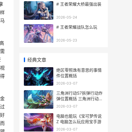
拿
# 王者荣耀大桥最强出装
样
2026-05-24
马
# 王者荣耀战队怎么玩
2026-05-23
高
需
查
经典文章
视
绝区零照逸有意思的事情
件位置概括
得
2026-03-07
三角洲行动S7拆弹行动炸
金
弹位置概括 三角洲行动
S7拆弹任务
过
2026-03-07
好
电脑也能玩《宝可梦传说
Z 电脑怎么玩应用宝手游
而
2026-03-07
望