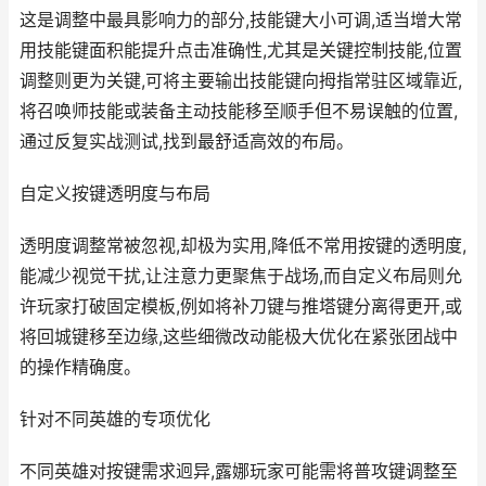
这是调整中最具影响力的部分,技能键大小可调,适当增大常
用技能键面积能提升点击准确性,尤其是关键控制技能,位置
调整则更为关键,可将主要输出技能键向拇指常驻区域靠近,
将召唤师技能或装备主动技能移至顺手但不易误触的位置,
通过反复实战测试,找到最舒适高效的布局。
自定义按键透明度与布局
透明度调整常被忽视,却极为实用,降低不常用按键的透明度,
能减少视觉干扰,让注意力更聚焦于战场,而自定义布局则允
许玩家打破固定模板,例如将补刀键与推塔键分离得更开,或
将回城键移至边缘,这些细微改动能极大优化在紧张团战中
的操作精确度。
针对不同英雄的专项优化
不同英雄对按键需求迥异,露娜玩家可能需将普攻键调整至